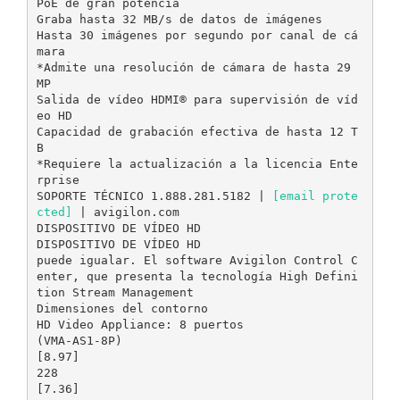
PoE de gran potencia
Graba hasta 32 MB/s de datos de imágenes
Hasta 30 imágenes por segundo por canal de cá
mara
*Admite una resolución de cámara de hasta 29
MP
Salida de vídeo HDMI® para supervisión de víd
eo HD
Capacidad de grabación efectiva de hasta 12 T
B
*Requiere la actualización a la licencia Ente
rprise
SOPORTE TÉCNICO 1.888.281.5182 |
[email prote
cted]
| avigilon.com
DISPOSITIVO DE VÍDEO HD
DISPOSITIVO DE VÍDEO HD
puede igualar. El software Avigilon Control C
enter, que presenta la tecnología High Defini
tion Stream Management
Dimensiones del contorno
HD Video Appliance: 8 puertos
(VMA-AS1-8P)
[8.97]
228
[7.36]