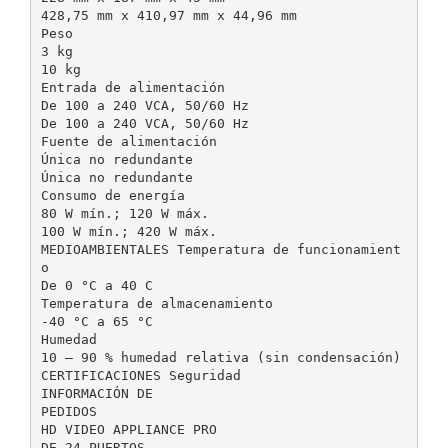
428,75 mm x 410,97 mm x 44,96 mm
Peso
3 kg
10 kg
Entrada de alimentación
De 100 a 240 VCA, 50/60 Hz
De 100 a 240 VCA, 50/60 Hz
Fuente de alimentación
Única no redundante
Única no redundante
Consumo de energía
80 W mín.; 120 W máx.
100 W mín.; 420 W máx.
MEDIOAMBIENTALES Temperatura de funcionamient
o
De 0 °C a 40 C
Temperatura de almacenamiento
-40 °C a 65 °C
Humedad
10 – 90 % humedad relativa (sin condensación)
CERTIFICACIONES Seguridad
INFORMACIÓN DE
PEDIDOS
HD VIDEO APPLIANCE PRO
DE 24 PUERTOS