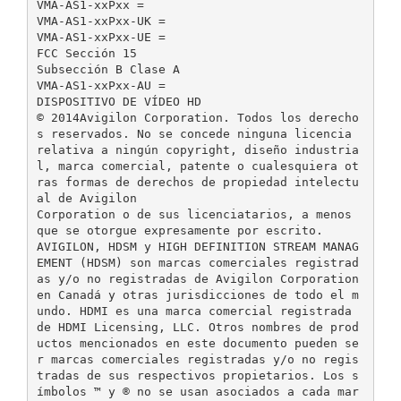
VMA-AS1-xxPxx =
VMA-AS1-xxPxx-UK =
VMA-AS1-xxPxx-UE =
FCC Sección 15
Subsección B Clase A
VMA-AS1-xxPxx-AU =
DISPOSITIVO DE VÍDEO HD
© 2014 Avigilon Corporation. Todos los derecho
s reservados. No se concede ninguna licencia
relativa a ningún copyright, diseño industria
l, marca comercial, patente o cualesquiera ot
ras formas de derechos de propiedad intelectu
al de Avigilon
Corporation o de sus licenciatarios, a menos
que se otorgue expresamente por escrito.
AVIGILON, HDSM y HIGH DEFINITION STREAM MANAG
EMENT (HDSM) son marcas comerciales registrad
as y/o no registradas de Avigilon Corporation
en Canadá y otras jurisdicciones de todo el m
undo. HDMI es una marca comercial registrada
de HDMI Licensing, LLC. Otros nombres de prod
uctos mencionados en este documento pueden se
r marcas comerciales registradas y/o no regis
tradas de sus respectivos propietarios. Los s
ímbolos ™ y ® no se usan asociados a cada mar