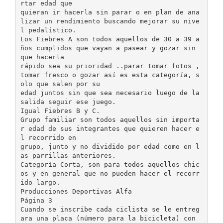
rtar edad que
quieran ir hacerla sin parar o en plan de ana
lizar un rendimiento buscando mejorar su nive
l pedalístico.
Los Fiebres A son todos aquellos de 30 a 39 a
ños cumplidos que vayan a pasear y gozar sin
que hacerla
rápido sea su prioridad ..parar tomar fotos ,
tomar fresco o gozar así es esta categoría, s
olo que salen por su
edad juntos sin que sea necesario luego de la
salida seguir ese juego.
Igual Fiebres B y C.
Grupo familiar son todos aquellos sin importa
r edad de sus integrantes que quieren hacer e
l recorrido en
grupo, junto y no dividido por edad como en l
as parrillas anteriores.
Categoría Corta, son para todos aquellos chic
os y en general que no pueden hacer el recorr
ido largo.
Producciones Deportivas Alfa
Página 3
Cuando se inscribe cada ciclista se le entreg
ara una placa (número para la bicicleta) con