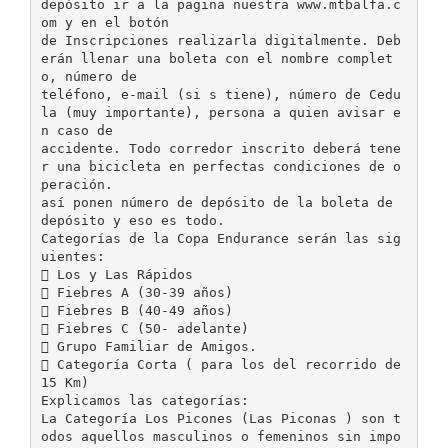
depósito ir a la pagina nuestra www.mtbalfa.c
om y en el botón
de Inscripciones realizarla digitalmente. Deb
erán llenar una boleta con el nombre complet
o, número de
teléfono, e-mail (si s tiene), número de Cedu
la (muy importante), persona a quien avisar e
n caso de
accidente. Todo corredor inscrito deberá tene
r una bicicleta en perfectas condiciones de o
peración.
así ponen número de depósito de la boleta de
depósito y eso es todo.
Categorías de la Copa Endurance serán las sig
uientes:
 Los y Las Rápidos
 Fiebres A (30-39 años)
 Fiebres B (40-49 años)
 Fiebres C (50- adelante)
 Grupo Familiar de Amigos.
 Categoría Corta ( para los del recorrido de
15 Km)
Explicamos las categorías:
La Categoría Los Picones (Las Piconas ) son t
odos aquellos masculinos o femeninos sin impo