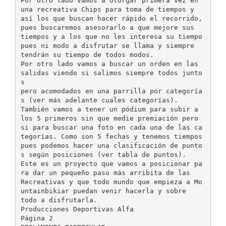
Por otro lado vamos a otorgar primera vez en
una recreativa Chips para toma de tiempos y
así los que buscan hacer rápido el recorrido,
pues buscaremos asesorarlo a que mejore sus
tiempos y a los que no les interesa su tiempo
pues ni modo a disfrutar se llama y siempre
tendrán su tiempo de todos modos.
Por otro lado vamos a buscar un orden en las
salidas viendo si salimos siempre todos junto
s
pero acomodados en una parrilla por categoría
s (ver más adelante cuales categorías).
También vamos a tener un pódium para subir a
los 5 primeros sin que medie premiación pero
si para buscar una foto en cada una de las ca
tegorías. Como son 5 fechas y tenemos tiempos
pues podemos hacer una clasificación de punto
s según posiciones (ver tabla de puntos).
Este es un proyecto que vamos a posicionar pa
ra dar un pequeño paso más arribita de las
Recreativas y que todo mundo que empieza a Mo
untainbikiar puedan venir hacerla y sobre
todo a disfrutarla.
Producciones Deportivas Alfa
Página 2