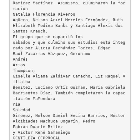
Ramírez Martínez. Asimismo, culminaron la for
mación
Natalia Florencia Riveros
Agûero, Nelson Ariel Mereles Fernández, Ruth
Elizabeth Medina Banks y Santiago Alexis dos
Santos Krauch.
El grupo que se capacitó los
sábados y que culminó sus estudios está integ
rado por Alicia Fernández Torres, Édgar
Raúl Zacarías Vázquez, Gerónimo
Andrés
Arias
Thompson,
Giselle Aliana Zaldívar Camacho, Liz Raquel V
illalba
Benítez, Luciano Ortiz Guzmán, María Gabriela
Barrientos Díaz. También completaron la capac
itación MaMendoza
ría
Soledad
Giménez, Nelson Daniel Encina Barrios, Néstor
Alcibiades Machuca Bogarín, Pedro
Fabián Duarte Brítez
y Víctor René Samaniego
GENTILEZA CEPPROCAL