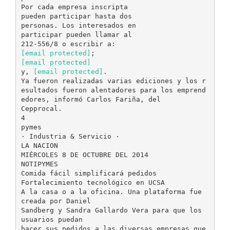
Por cada empresa inscripta
pueden participar hasta dos
personas. Los interesados en
participar pueden llamar al
[email protected]
[email protected]
y,
[email protected]
.
Ya fueron realizadas varias ediciones y los r
esultados fueron alentadores para los emprend
edores, informó Carlos Fariña, del
Cepprocal.
4
pymes
· Industria & Servicio ·
LA NACION
MIÉRCOLES 8 DE OCTUBRE DEL 2014
NOTIPYMES
Comida fácil simplificará pedidos
Fortalecimiento tecnológico en UCSA
A la casa o a la oficina. Una plataforma fue
creada por Daniel
Sandberg y Sandra Gallardo Vera para que los
usuarios puedan
hacer sus pedidos a las diversas empresas que