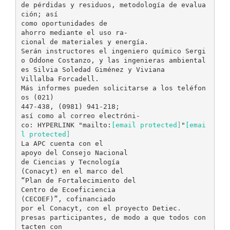
de pérdidas y residuos, metodología de evalua
ción; así
como oportunidades de
ahorro mediante el uso ra-
cional de materiales y energía.
Serán instructores el ingeniero químico Sergi
o Oddone Costanzo, y las ingenieras ambiental
es Silvia Soledad Giménez y Viviana
Villalba Forcadell.
Más informes pueden solicitarse a los teléfon
os (021)
447-438, (0981) 941-218;
así como al correo electróni-
co: HYPERLINK "mailto:
[email protected]
"
[emai
l protected]
La APC cuenta con el
apoyo del Consejo Nacional
de Ciencias y Tecnología
(Conacyt) en el marco del
“Plan de Fortalecimiento del
Centro de Ecoeficiencia
(CECOEF)”, cofinanciado
por el Conacyt, con el proyecto Detiec.
presas participantes, de modo a que todos con
tacten con