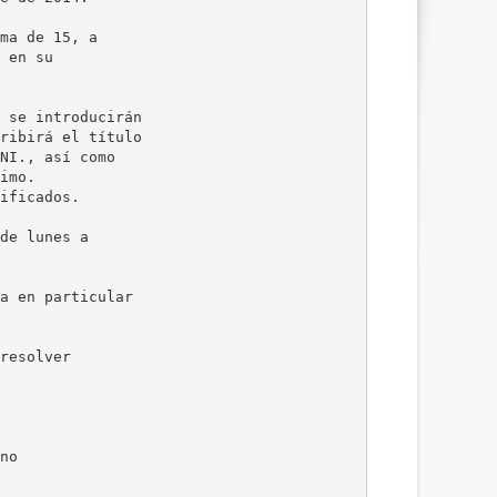
ma de 15, a
 en su
 se introducirán
ribirá el título
NI., así como
imo.
ificados.
de lunes a
a en particular
resolver
no