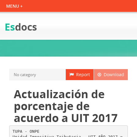
Es
docs
Report
Download
No category
Actualización de
porcentaje de
acuerdo a UIT 2017
TUPA - ONPE
Unidad Impositiva Tributaria - UIT AÑO 2017 =