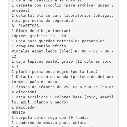
1 caja de plasticina 12 colores
1 carpeta con accoclip (para archivar guías y
pruebas)
1 delantal blanco para laboratorios (obligato
rio, por norma de seguridad)
A. PLÁSTICAS
1 Block de dibujo (medium)
Lápices grafito: 2B - 5B
1 Caja para guardar materiales personales
1 croquera tamaño oficio
Pinceles espatulados (óleo) Nº 00 - 02 - 06 -
12
1 caja lápices pastel graso (12 colores apro
x.)
1 plumón permanente negro (punta fina)
1 Delantal o camisa usada (protección del uni
forme), paño de aseo
1 frasco de témpera de 250 cc o 500 cc (color
a elección)
1 caja acrílicos 5 colores base (rojo, amaril
lo, azul, blanco y negro)
1 mezclador
MÚSICA
1 carpeta color roja con 20 fundas
1 cuaderno de música pauta entera