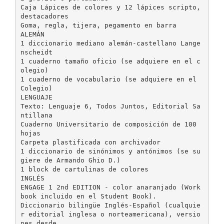
Caja Lápices de colores y 12 lápices scripto,
destacadores
Goma, regla, tijera, pegamento en barra
ALEMÁN
1 diccionario mediano alemán-castellano Lange
nscheidt
1 cuaderno tamaño oficio (se adquiere en el c
olegio)
1 cuaderno de vocabulario (se adquiere en el
Colegio)
LENGUAJE
Texto: Lenguaje 6, Todos Juntos, Editorial Sa
ntillana
Cuaderno Universitario de composición de 100
hojas
Carpeta plastificada con archivador
1 diccionario de sinónimos y antónimos (se su
giere de Armando Ghio D.)
1 block de cartulinas de colores
INGLÉS
ENGAGE 1 2nd EDITION - color anaranjado (Work
book incluido en el Student Book).
Diccionario bilingüe Inglés-Español (cualquie
r editorial inglesa o norteamericana), versio
nes desde