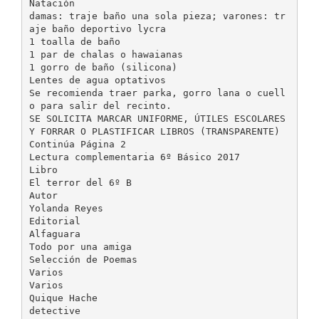
Natación
damas: traje baño una sola pieza; varones: tr
aje baño deportivo lycra
1 toalla de baño
1 par de chalas o hawaianas
1 gorro de baño (silicona)
Lentes de agua optativos
Se recomienda traer parka, gorro lana o cuell
o para salir del recinto.
SE SOLICITA MARCAR UNIFORME, ÚTILES ESCOLARES
Y FORRAR O PLASTIFICAR LIBROS (TRANSPARENTE)
Continúa Página 2
Lectura complementaria 6º Básico 2017
Libro
El terror del 6º B
Autor
Yolanda Reyes
Editorial
Alfaguara
Todo por una amiga
Selección de Poemas
Varios
Varios
Quique Hache
detective