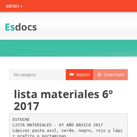
Es
docs
Report
Download
No category
lista materiales 6º
2017
ESTUCHE
LISTA MATERIALES - 6º AÑO BÁSICO 2017
Lápices pasta azul, verde, negro, rojo y lápi
z grafito o portaminas