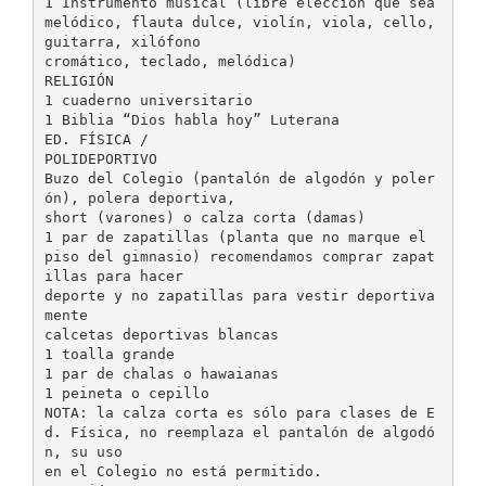
1 Instrumento musical (libre elección que sea
melódico, flauta dulce, violín, viola, cello,
guitarra, xilófono
cromático, teclado, melódica)
RELIGIÓN
1 cuaderno universitario
1 Biblia “Dios habla hoy” Luterana
ED. FÍSICA /
POLIDEPORTIVO
Buzo del Colegio (pantalón de algodón y poler
ón), polera deportiva,
short (varones) o calza corta (damas)
1 par de zapatillas (planta que no marque el
piso del gimnasio) recomendamos comprar zapat
illas para hacer
deporte y no zapatillas para vestir deportiva
mente
calcetas deportivas blancas
1 toalla grande
1 par de chalas o hawaianas
1 peineta o cepillo
NOTA: la calza corta es sólo para clases de E
d. Física, no reemplaza el pantalón de algodó
n, su uso
en el Colegio no está permitido.