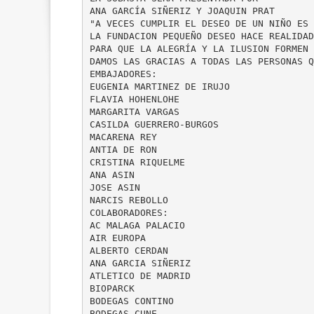
ANA GARCÍA SIÑERIZ Y JOAQUIN PRAT
"A VECES CUMPLIR EL DESEO DE UN NIÑO ES 
LA FUNDACION PEQUEÑO DESEO HACE REALIDAD
PARA QUE LA ALEGRÍA Y LA ILUSION FORMEN 
DAMOS LAS GRACIAS A TODAS LAS PERSONAS Q
EMBAJADORES:
EUGENIA MARTINEZ DE IRUJO
FLAVIA HOHENLOHE
MARGARITA VARGAS
CASILDA GUERRERO-BURGOS
MACARENA REY
ANTIA DE RON
CRISTINA RIQUELME
ANA ASIN
JOSE ASIN
NARCIS REBOLLO
COLABORADORES:
AC MALAGA PALACIO
AIR EUROPA
ALBERTO CERDAN
ANA GARCIA SIÑERIZ
ATLETICO DE MADRID
BIOPARCK
BODEGAS CONTINO
BODEGAS CUNE