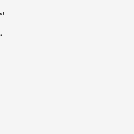
olf
a