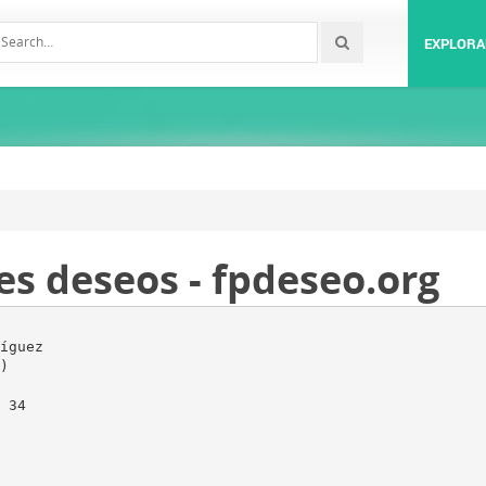
EXPLORA
s deseos - fpdeseo.org
íguez
)
 34