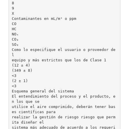
8
9
X
Contaminantes en mL/mᶟ o ppm
CO
HC
NOₓ
CO₂
SO₂
Como lo especifique el usuario o proveedor de
l
equipo y más estrictos que los de Clase 1
(12 ± 4)
(349 ± 8)
<3
(2 ± 1)
<3
Esquema general del sistema
El entendimiento del proceso y el producto, e
n los que se
utilice el aire comprimido, deberán tener bas
es científicas para
realizar la gestión de riesgo riesgo que perm
ita diseñar el
sistema más adecuado de acuerdo a los requeri