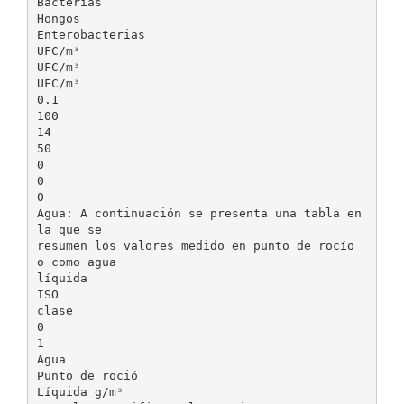
Bacterias
Hongos
Enterobacterias
UFC/mᶟ
UFC/mᶟ
UFC/mᶟ
0.1
100
14
50
0
0
0
Agua: A continuación se presenta una tabla en
la que se
resumen los valores medido en punto de rocío
o como agua
líquida
ISO
clase
0
1
Agua
Punto de roció
Líquida g/mᶟ