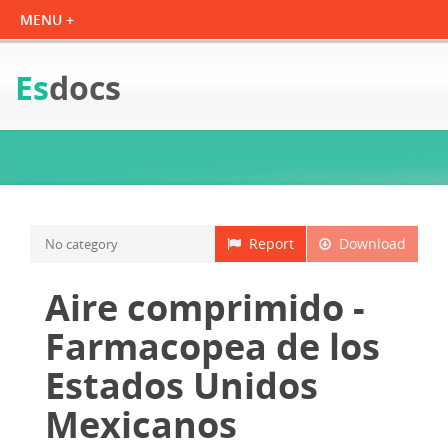
Es
docs
Report
Download
No category
Aire comprimido -
Farmacopea de los
Estados Unidos
Mexicanos