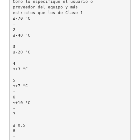
Como lo especifique el usuario o
proveedor del equipo y más
estrictos que los de Clase 1
≤-70 °C
-
2
≤-40 °C
-
3
≤-20 °C
-
4
≤+3 °C
-
5
≤+7 °C
-
6
≤+10 °C
-
7
-
≤ 0.5
8
-