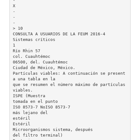
-
X
-
-
-
> 10
CONSULTA A USUARIOS DE LA FEUM 2016-4
Sistemas críticos
1
Río Rhin 57
col. Cuauhtémoc
06500, del. Cuauhtémoc
Ciudad de México, México.
Partículas viables: A continuación se present
a una tabla en la
que se resumen el número máximo de partículas
viables.
ISPE (Muestra
tomada en el punto
ISO 8573-7 NoISO 8573-7
más lejano del
estéril
Estéril
Microorganismos sistema, después
del filtro terminal)