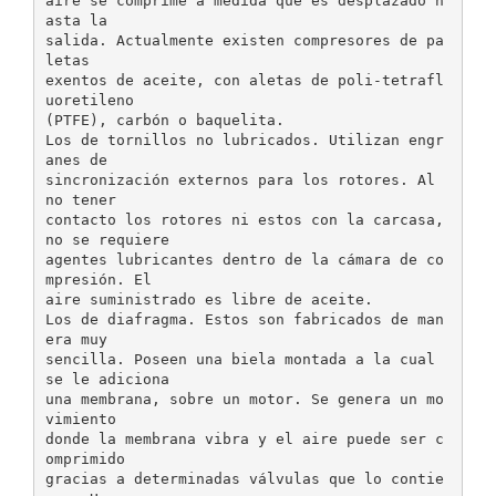
aire se comprime a medida que es desplazado h
asta la
salida. Actualmente existen compresores de pa
letas
exentos de aceite, con aletas de poli-tetrafl
uoretileno
(PTFE), carbón o baquelita.
Los de tornillos no lubricados. Utilizan engr
anes de
sincronización externos para los rotores. Al
no tener
contacto los rotores ni estos con la carcasa,
no se requiere
agentes lubricantes dentro de la cámara de co
mpresión. El
aire suministrado es libre de aceite.
Los de diafragma. Estos son fabricados de man
era muy
sencilla. Poseen una biela montada a la cual
se le adiciona
una membrana, sobre un motor. Se genera un mo
vimiento
donde la membrana vibra y el aire puede ser c
omprimido
gracias a determinadas válvulas que lo contie