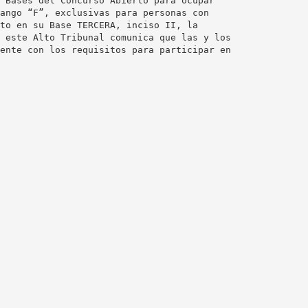
 Bases del Concurso Abierto para ocupar
ango “F”, exclusivas para personas con
to en su Base TERCERA, inciso II, la
 este Alto Tribunal comunica que las y los
ente con los requisitos para participar en