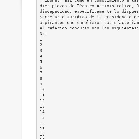
Tribunal, así como en cumplimiento a las
diez plazas de Técnico Administrativo, R
discapacidad, específicamente lo dispues
Secretaría Jurídica de la Presidencia de
aspirantes que cumplieron satisfactoriam
el referido concurso son los siguientes:
No.
1
2
3
4
5
6
7
8
9
10
11
12
13
14
15
16
17
18