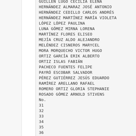
GUILLÉN LUGO CECILIA ELENA
HERNÁNDEZ ALMARAZ JOSÉ ANTONIO
HERNÁNDEZ CEDILLO CARLOS ANDRÉS
HERNÁNDEZ MARTÍNEZ MARÍA VIOLETA
LÓPEZ LÓPEZ PAULINA
LUNA GÓMEZ MIRNA LORENA
MARTÍNEZ FLORES ELISEO
MEJÍA CRUZ ALDO ALEJANDRO
MELÉNDEZ CISNEROS MARYCEL
MORA MORQUECHO VICTOR HUGO
ORTIZ GARCÍA ERIK ALBERTO
ORTIZ ISLAS FABIÁN
PACHECO FUENTES FELIPE
PAYRÓ ESCOBAR SALVADOR
PÉREZ GUTIÉRREZ JESÚS EDUARDO
RAMÍREZ ARELLANO RAFAEL
ROMERO ORTIZ GLORIA STEPHANIE
ROSADO GÓMEZ ARNOLD STIVENS
No.
31
32
33
34
35
36