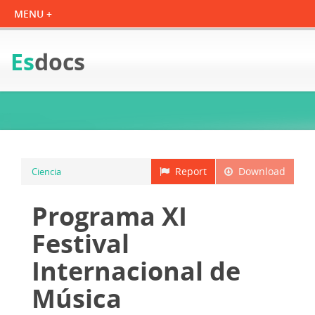
Es
docs
Report
Download
Ciencia
Programa XI
Festival
Internacional de
Música