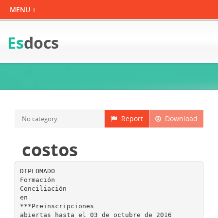
Es
docs
Report
Download
No category
costos
DIPLOMADO
Formación
Conciliación
en
***Preinscripciones
abiertas hasta el 03 de octubre de 2016