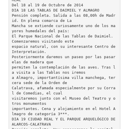
Del 18 al 19 de Octubre de 2014
DIA 18 LAS TABLAS DE DAIMIEL Y ALMAGRO
Pensión completa. Salida a las 08,00h de Madr
id. En plena comarca de La
Mancha se extiende curiosamente uno de los ma
yores humedales del país:
El Parque Nacional de las Tablas de Daimiel.
Comenzaremos visitando este
espacio natural, con su interesante Centro de
Interpretación.
Posteriormente daremos un paseo por las pasar
elas de madera que
permiten la contemplación de las aves. Tras l
a visita a las Tablas nos iremos
a Almagro, importantísima villa manchega, ter
cera sede de la Orden de
Calatrava, afamada especialmente por su Corra
l de Comedias, el cual
visitaremos junto con el Museo del Teatro y o
tros monumentos
importantes. Cena y alojamiento en el Hotel A
lmagro de categoría 3***.
DIA 19 CIUDAD REAL Y EL PARQUE ARQUELÓGICO DE
ALARCOS-CALATRAVA