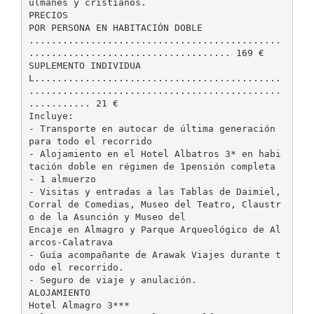
ulmanes y cristianos.
PRECIOS
POR PERSONA EN HABITACIÓN DOBLE
.............................................
.................................... 169 €
SUPLEMENTO INDIVIDUA
L............................................
.............................................
........... 21 €
Incluye:
- Transporte en autocar de última generación
para todo el recorrido
- Alojamiento en el Hotel Albatros 3* en habi
tación doble en régimen de 1pensión completa
- 1 almuerzo
- Visitas y entradas a las Tablas de Daimiel,
Corral de Comedias, Museo del Teatro, Claustr
o de la Asunción y Museo del
Encaje en Almagro y Parque Arqueológico de Al
arcos-Calatrava
- Guía acompañante de Arawak Viajes durante t
odo el recorrido.
- Seguro de viaje y anulación.
ALOJAMIENTO
Hotel Almagro 3***