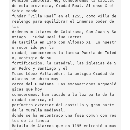
Pensión completa. Hoy conoceremos la capital
de esta provincia, Ciudad Real. Alfonso X el
Sabio manda
fundar “Villa Real” en el 1255, como villa de
realengo para equilibrar el inmenso poder de
las
órdenes militares de Calatrava, San Juan y Sa
ntiago. Ciudad Real fue Cortes
de Castilla en 1346 con Alfonso XI. En nuestr
o recorrido por la
ciudad, conoceremos la famosa Puerta de Toled
o, vestigio de su
fortificación, la Catedral, las iglesias de S
an Pedro y Santiago y el
Museo López Villaseñor. La antigua Ciudad de
Alarcos se ubica muy
cerca del Guadiana. Las excavaciones arqueoló
gicas que hoy
conoceremos, han sacado a la luz parte de la
ciudad ibérica, el
perímetro exterior del castillo y gran parte
de la muralla medieval,
donde se ha encontrado una fosa común con res
tos de la famosa
Batalla de Alarcos que en 1195 enfrentó a mus