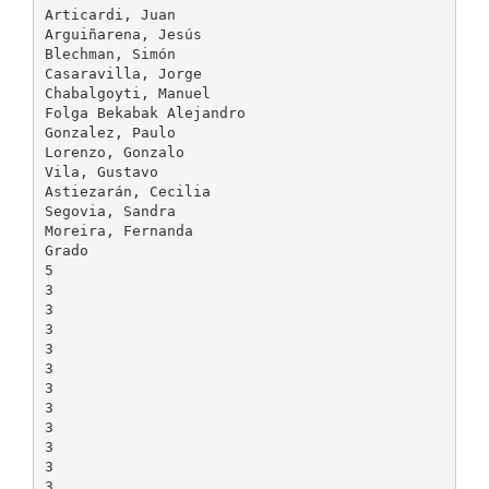
Articardi, Juan
Arguiñarena, Jesús
Blechman, Simón
Casaravilla, Jorge
Chabalgoyti, Manuel
Folga Bekabak Alejandro
Gonzalez, Paulo
Lorenzo, Gonzalo
Vila, Gustavo
Astiezarán, Cecilia
Segovia, Sandra
Moreira, Fernanda
Grado
5
3
3
3
3
3
3
3
3
3
3