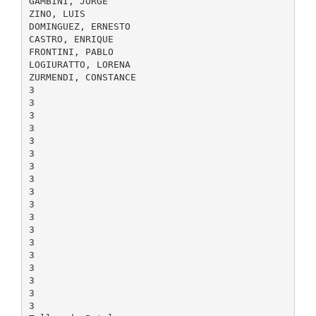
GAMBINI, JORGE
ZINO, LUIS
DOMINGUEZ, ERNESTO
CASTRO, ENRIQUE
FRONTINI, PABLO
LOGIURATTO, LORENA
ZURMENDI, CONSTANCE
3
3
3
3
3
3
3
3
3
3
3
3
3
3
3
3
3
3