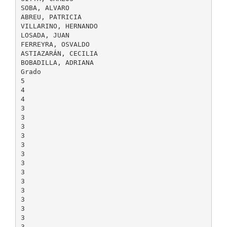
SOBA, ALVARO
ABREU, PATRICIA
VILLARINO, HERNANDO
LOSADA, JUAN
FERREYRA, OSVALDO
ASTIAZARÁN, CECILIA
BOBADILLA, ADRIANA
Grado
5
4
4
3
3
3
3
3
3
3
3
3
3
3
3
3
3