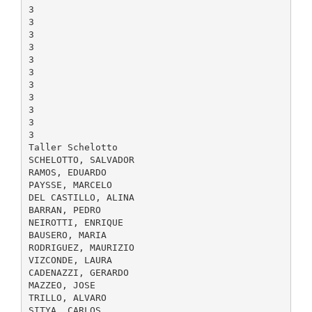
3
3
3
3
3
3
3
3
3
3
3
Taller Schelotto
SCHELOTTO, SALVADOR
RAMOS, EDUARDO
PAYSSE, MARCELO
DEL CASTILLO, ALINA
BARRAN, PEDRO
NEIROTTI, ENRIQUE
BAUSERO, MARIA
RODRIGUEZ, MAURIZIO
VIZCONDE, LAURA
CADENAZZI, GERARDO
MAZZEO, JOSE
TRILLO, ALVARO
SITYA, CARLOS