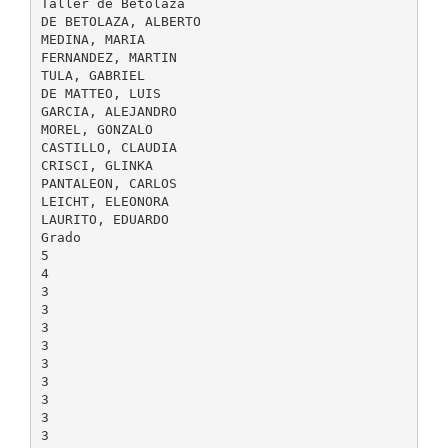
Taller de Betolaza
DE BETOLAZA, ALBERTO
MEDINA, MARIA
FERNANDEZ, MARTIN
TULA, GABRIEL
DE MATTEO, LUIS
GARCIA, ALEJANDRO
MOREL, GONZALO
CASTILLO, CLAUDIA
CRISCI, GLINKA
PANTALEON, CARLOS
LEICHT, ELEONORA
LAURITO, EDUARDO
Grado
5
4
3
3
3
3
3
3
3
3
3