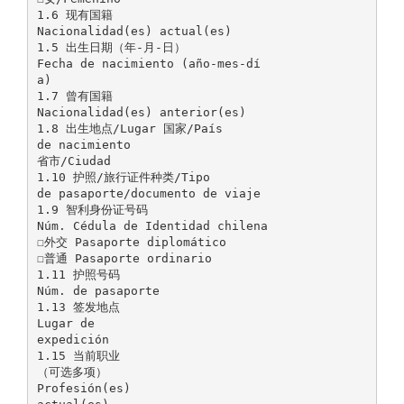
1.6 现有国籍
Nacionalidad(es) actual(es)
1.5 出生日期（年-月-日）
Fecha de nacimiento (año-mes-dí
a)
1.7 曾有国籍
Nacionalidad(es) anterior(es)
1.8 出生地点/Lugar 国家/País
de nacimiento
省市/Ciudad
1.10 护照/旅行证件种类/Tipo
de pasaporte/documento de viaje
1.9 智利身份证号码
Núm. Cédula de Identidad chilena
☐外交 Pasaporte diplomático
☐普通 Pasaporte ordinario
1.11 护照号码
Núm. de pasaporte
1.13 签发地点
Lugar de
expedición
1.15 当前职业
（可选多项）
Profesión(es)