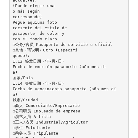
actual(es)
(Puede elegir una
o más según
corresponde)
Pegue aquíuna foto
reciente del estilo de
pasaporte, de color y
con el fondo claro．
☐公务/官员 Pasaporte de servicio u oficial
☐其他（请说明）Otro (Especifí
quese):
1.12 签发日期（年-月-日）
Fecha de emisión pasaporte (año-mes-dí
a)
国家/País
1.14 失效日期（年-月-日）
Fecha de vencimiento pasaporte (año-mes-dí
a)
城市/Ciudad
☐商人 Comerciante/Empresario
☐公司职员 Empleado de empresa
☐演艺人员 Artista
☐工人/农民 Industrial/Agricultor
☐学生 Estudiante
☐乘务人员 Tripulante