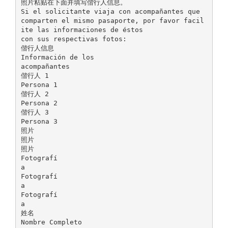
照片粘贴在下面并填写偕行人信息。
Si el solicitante viaja con acompañantes que
comparten el mismo pasaporte, por favor facil
ite las informaciones de éstos
con sus respectivas fotos:
偕行人信息
Información de los
acompañantes
偕行人 1
Persona 1
偕行人 2
Persona 2
偕行人 3
Persona 3
照片
照片
照片
Fotografí
a
Fotografí
a
Fotografí
a
姓名
Nombre Completo