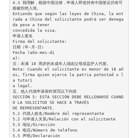
4.3 我理解，根据中国法律，申请人即使持有中国签证仍有可
能被拒绝入境。
Entiendo que según las leyes de China, la ent
rada a China del solicitante podrá ser denega
da pese a tener
concedida la visa.
申请人签名
Firma del solicitante:
日期（年-月-日）
Fecha (año-mes-dí
a):
注：未满 18 周岁的未成年人须由父母或监护人代签。
Nota: Cuando el solicitante es menor de 18 añ
os, firma quien ejerce la patria potestad o l
a tutorí
a legal.
五、他人代填申请表时填写以下内容
SECCIÓN 5: ESTA SECCIÓN DEBE RELLENARSE CUAND
O LA SOLICITUD SE HACE A TRAVÉS
DE REPRESENTANTE.
5.1 代填人姓名/Nombre del representante
5.2 与申请人关系/Relación con el solicitante
5.3 地址/Dirección
5.4 电话/Número de teléfono
5.5 声明/Declaración