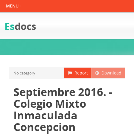
Es
docs
Report
Download
No category
Septiembre 2016. -
Colegio Mixto
Inmaculada
Concepcion