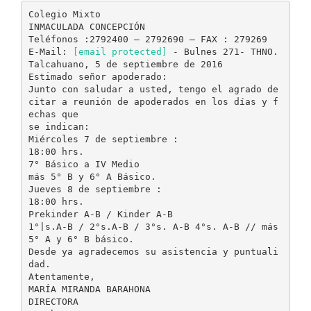
Colegio Mixto
INMACULADA CONCEPCIÓN
Teléfonos :2792400 – 2792690 – FAX : 279269
E-Mail:
[email protected]
- Bulnes 271- THNO.
Talcahuano, 5 de septiembre de 2016
Estimado señor apoderado:
Junto con saludar a usted, tengo el agrado de
citar a reunión de apoderados en los días y f
echas que
se indican:
Miércoles 7 de septiembre :
18:00 hrs.
7° Básico a IV Medio
más 5° B y 6° A Básico.
Jueves 8 de septiembre :
18:00 hrs.
Prekinder A-B / Kinder A-B
1°|s.A-B / 2°s.A-B / 3°s. A-B 4°s. A-B // más
5° A y 6° B básico.
Desde ya agradecemos su asistencia y puntuali
dad.
Atentamente,
MARÍA MIRANDA BARAHONA
DIRECTORA