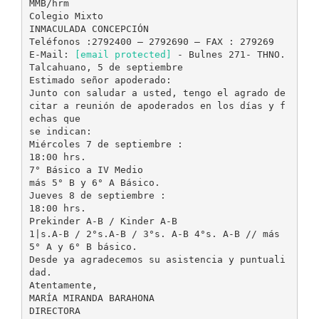
MMB/hrm
Colegio Mixto
INMACULADA CONCEPCIÓN
Teléfonos :2792400 – 2792690 – FAX : 279269
E-Mail:
[email protected]
- Bulnes 271- THNO.
Talcahuano, 5 de septiembre
Estimado señor apoderado:
Junto con saludar a usted, tengo el agrado de
citar a reunión de apoderados en los días y f
echas que
se indican:
Miércoles 7 de septiembre :
18:00 hrs.
7° Básico a IV Medio
más 5° B y 6° A Básico.
Jueves 8 de septiembre :
18:00 hrs.
Prekinder A-B / Kinder A-B
1|s.A-B / 2°s.A-B / 3°s. A-B 4°s. A-B // más
5° A y 6° B básico.
Desde ya agradecemos su asistencia y puntuali
dad.
Atentamente,
MARÍA MIRANDA BARAHONA
DIRECTORA