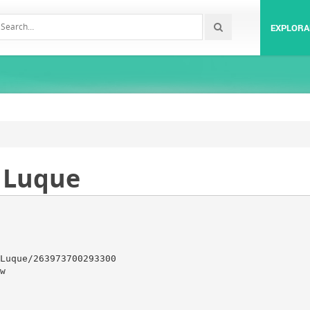
EXPLORA
 Luque
Luque/263973700293300
w