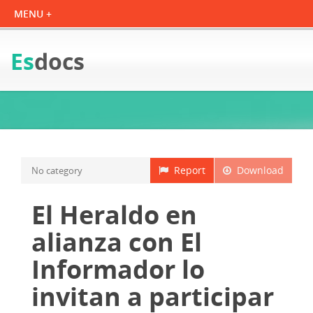
Es
docs
Report
Download
No category
El Heraldo en
alianza con El
Informador lo
invitan a participar