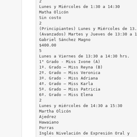
2
Lunes y Miércoles de 1:30 a 14:30
Matha Olicón
Sin costo
2
(Principiantes) Lunes y Miércoles de 13.
(Avanzados) Martes y Jueves de 13:30 a 1
Gabriel Sánchez Magno
$400.00
5
Lunes a Viernes de 13:30 a 14:30 hrs.
1° Grado - Miss Ivone (A)
1º. Grado – Miss Reyna (B)
2º. Grado – Miss Veronica
3º. Grado - Miss Adriana
4º. Grado – Miss Karla
5º. Grado – Miss Patricia
6º. Grado – Miss Elena
2
Lunes y miércoles de 14:30 a 15:30
Martha Olicón
Ajedrez
Hawaiano
Porras
Inglés Nivelación de Expresión Oral y