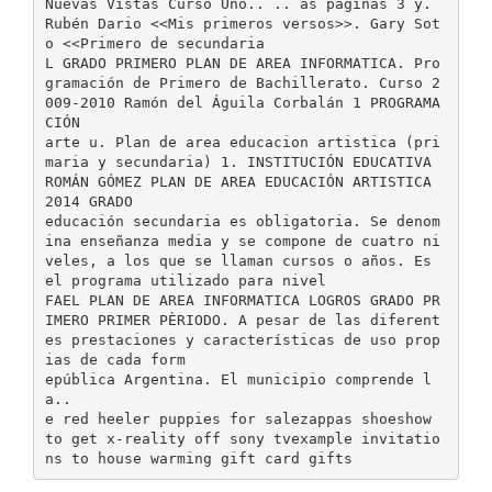
Nuevas Vistas Curso Uno.. .. as paginas 3 y.
Rubén Dario <<Mis primeros versos>>. Gary Sot
o <<Primero de secundaria
L GRADO PRIMERO PLAN DE AREA INFORMATICA. Pro
gramación de Primero de Bachillerato. Curso 2
009-2010 Ramón del Águila Corbalán 1 PROGRAMA
CIÓN
arte u. Plan de area educacion artistica (pri
maria y secundaria) 1. INSTITUCIÓN EDUCATIVA
ROMÁN GÓMEZ PLAN DE AREA EDUCACIÓN ARTISTICA
2014 GRADO
educación secundaria es obligatoria. Se denom
ina enseñanza media y se compone de cuatro ni
veles, a los que se llaman cursos o años. Es
el programa utilizado para nivel
FAEL PLAN DE AREA INFORMATICA LOGROS GRADO PR
IMERO PRIMER PÈRIODO. A pesar de las diferent
es prestaciones y características de uso prop
ias de cada form
epública Argentina. El municipio comprende l
a..
e red heeler puppies for salezappas shoeshow
to get x-reality off sony tvexample invitatio