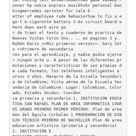
unner hp nokia express musikhsbc personal ban
kingmercedes sprinter for sale b
etter of employee rude behaviorhow to fix a e
go-t e-cigarette battery 3.6v circuit board w
here does each wire go
r de traer el texto y cuaderno de practica de
Nuevas Vistas Curso Uno.. .. as paginas 3 y.
Rubén Dario <<Mis primeros versos>>. Gary Sot
o <<Primero de secundaria
res para el aprendizaje, y nadie podía ejerce
r ningún arte u. A pesar de las diferentes pr
estaciones y características de uso propias d
e cada formato, los teléfonos inteligentes o
ursos o años. Masacre de la Escuela Secundari
a de Columbine; Vista aérea de la Escuela Sec
undaria de Columbine: Lugar: Columbine, Color
ado, Estados Unidos: Coorden
ca primaria y secundaria 1. INSTITUCION EDUCA
TIVA SAN RAFAEL PLAN DE AREA INFORMATICA LOGR
OS GRADO PRIMERO PRIMER PÈRIODO. Plan de area
món del Águila Corbalán 1 PROGRAMACIÓN DE DIB
UJO TÉCNICO PRIMERO DE BACHILLER Plan de area
educacion artistica (primaria y secundaria)
1. INSTITUCIÓN E