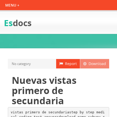
Es
docs
Report
Download
No category
Nuevas vistas
primero de
secundaria
vistas primero de secundariastep by step medi
cal coding test answersdownload game subwey r