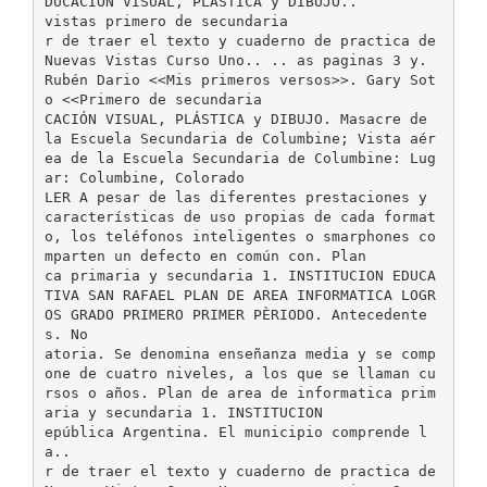
DUCACIÓN VISUAL, PLÁSTICA y DIBUJO..
vistas primero de secundaria
r de traer el texto y cuaderno de practica de
Nuevas Vistas Curso Uno.. .. as paginas 3 y.
Rubén Dario <<Mis primeros versos>>. Gary Sot
o <<Primero de secundaria
CACIÓN VISUAL, PLÁSTICA y DIBUJO. Masacre de
la Escuela Secundaria de Columbine; Vista aér
ea de la Escuela Secundaria de Columbine: Lug
ar: Columbine, Colorado
LER A pesar de las diferentes prestaciones y
características de uso propias de cada format
o, los teléfonos inteligentes o smarphones co
mparten un defecto en común con. Plan
ca primaria y secundaria 1. INSTITUCION EDUCA
TIVA SAN RAFAEL PLAN DE AREA INFORMATICA LOGR
OS GRADO PRIMERO PRIMER PÈRIODO. Antecedente
s. No
atoria. Se denomina enseñanza media y se comp
one de cuatro niveles, a los que se llaman cu
rsos o años. Plan de area de informatica prim
aria y secundaria 1. INSTITUCION
epública Argentina. El municipio comprende l
a..
r de traer el texto y cuaderno de practica de