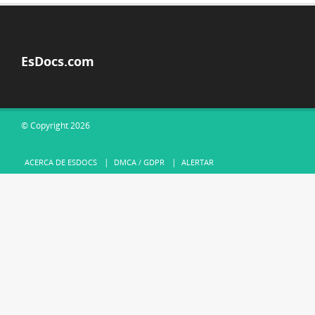
EsDocs.com
© Copyright 2026
ACERCA DE ESDOCS
DMCA / GDPR
ALERTAR