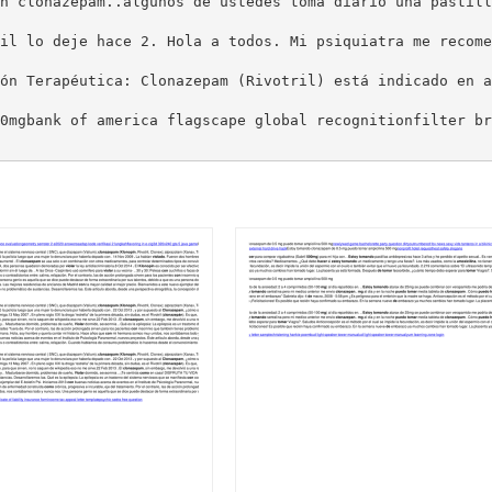
n clonazepam..algunos de ustedes toma diario una pastill
il lo deje hace 2. Hola a todos. Mi psiquiatra me recome
ón Terapéutica: Clonazepam (Rivotril) está indicado en a
0mgbank of america flagscape global recognitionfilter br