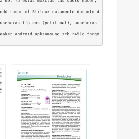
a de. Yo estas mezclas las suelo hacer,
ndó tomar el Stilnox solamente durante d
usencias típicas (petit mal), ausencias
eaker android apksamsung sch r451c forgo