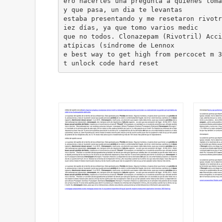
ero hacerles una pregunta a quienes toma
y que pasa, un dia te levantas
estaba presentando y me resetaron rivotr
iez días, ya que tomo varios medic
que no todos. Clonazepam (Rivotril) Acci
atípicas (síndrome de Lennox
e best way to get high from percocet m 3