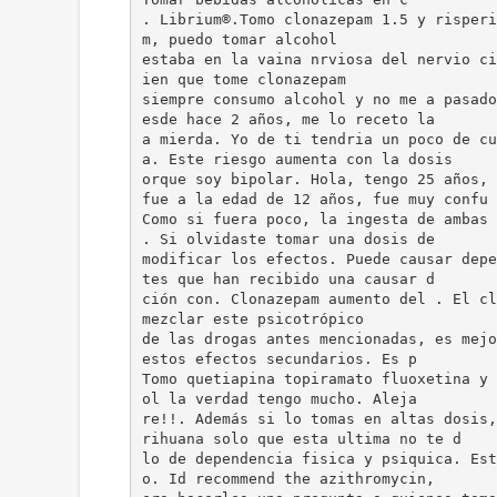
. Librium®.Tomo clonazepam 1.5 y risperi
m, puedo tomar alcohol
estaba en la vaina nrviosa del nervio ci
ien que tome clonazepam
siempre consumo alcohol y no me a pasado
esde hace 2 años, me lo receto la
a mierda. Yo de ti tendria un poco de cu
a. Este riesgo aumenta con la dosis
orque soy bipolar. Hola, tengo 25 años, 
fue a la edad de 12 años, fue muy confu
Como si fuera poco, la ingesta de ambas 
. Si olvidaste tomar una dosis de
modificar los efectos. Puede causar depe
tes que han recibido una causar d
ción con. Clonazepam aumento del . El cl
mezclar este psicotrópico
de las drogas antes mencionadas, es mejo
estos efectos secundarios. Es p
Tomo quetiapina topiramato fluoxetina y 
ol la verdad tengo mucho. Aleja
re!!​. Además si lo tomas en altas dosis
rihuana solo que esta ultima no te d
lo de dependencia fisica y psiquica. Est
o. Id recommend the azithromycin,