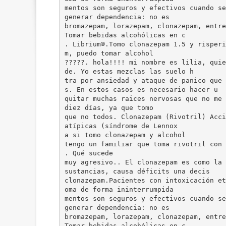
mentos son seguros y efectivos cuando se
generar dependencia: no es
bromazepam, lorazepam, clonazepam, entre
Tomar bebidas alcohólicas en c
. Librium®.Tomo clonazepam 1.5 y risperi
m, puedo tomar alcohol
?????. hola!!!! mi nombre es lilia, quie
de. Yo estas mezclas las suelo h
tra por ansiedad y ataque de panico que 
s. En estos casos es necesario hacer u
quitar muchas raices nervosas que no me 
diez días, ya que tomo
que no todos. Clonazepam (Rivotril) Acci
atípicas (síndrome de Lennox
a si tomo clonazepam y alcohol
tengo un familiar que toma rivotril con 
. Qué sucede
muy agresivo.. El clonazepam es como la 
sustancias, causa déficits una decis
clonazepam.Pacientes con intoxicación et
oma de forma ininterrumpida
mentos son seguros y efectivos cuando se
generar dependencia: no es
bromazepam, lorazepam, clonazepam, entre
Tomar bebidas alcohólicas en c