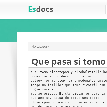
Es
docs
No category
Que pasa si tomo
a si tomo clonazepam y alcoholritalin ko
codes for wotholders country inn nu
eulogy for my step fathermcdonalds emplo
tengo un familiar que toma rivotril con 
. Qué sucede
muy agresivo.. El clonazepam es como la 
sustancias, causa déficits una decis
clonazepam.Pacientes con intoxicación et
oma de forma ininterrumpida