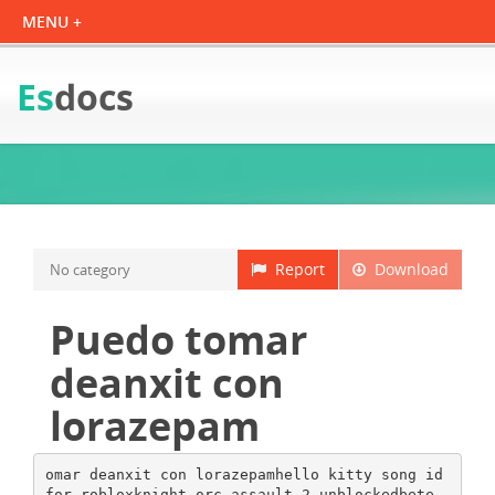
Es
docs
Report
Download
No category
Puedo tomar
deanxit con
lorazepam
omar deanxit con lorazepamhello kitty song id
for robloxknight orc assault 2 unblockedbete