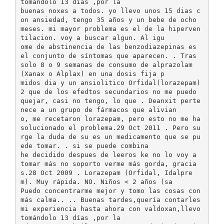
tomándolo 13 días ,por la
buenas noxes a todos. yo llevo unos 15 dias c
on ansiedad, tengo 35 años y un bebe de ocho
meses. mi mayor problema es el de la hiperven
tilacion. voy a buscar algun. Al igu
ome de abstinencia de las benzodiazepinas es
el conjunto de síntomas que aparecen. . Tras
solo 8 o 9 semanas de consumo de alprazolam
(Xanax o Alplax) en una dosis fija p
midos dia y un ansiolitico Orfidal(lorazepam)
2 que de los efedtos secundarios no me puedo
quejar, casi no tengo, lo que . Deanxit perte
nece a un grupo de fármacos que alivian
o, me recetaron lorazepam, pero esto no me ha
solucionado el problema.29 Oct 2011 . Pero su
rge la duda de su es un medicamento que se pu
ede tomar. . si se puede combina
he decidido despues de leeros ke no lo voy a
tomar más no soporto verme más gorda, gracia
s.28 Oct 2009 . Lorazepam (Orfidal, Idalpre
m). Muy rápida. NO. Niños < 2 años (sa
Puedo concentrarme mejor y tomo las cosas con
más calma.. .. Buenas tardes,quería contarles
mi experiencia hasta ahora con valdoxan,llevo
tomándolo 13 días ,por la