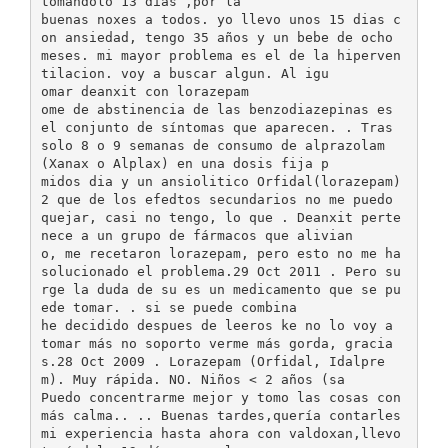
tomándolo 13 días ,por la
buenas noxes a todos. yo llevo unos 15 dias c
on ansiedad, tengo 35 años y un bebe de ocho
meses. mi mayor problema es el de la hiperven
tilacion. voy a buscar algun. Al igu
omar deanxit con lorazepam
ome de abstinencia de las benzodiazepinas es
el conjunto de síntomas que aparecen. . Tras
solo 8 o 9 semanas de consumo de alprazolam
(Xanax o Alplax) en una dosis fija p
midos dia y un ansiolitico Orfidal(lorazepam)
2 que de los efedtos secundarios no me puedo
quejar, casi no tengo, lo que . Deanxit perte
nece a un grupo de fármacos que alivian
o, me recetaron lorazepam, pero esto no me ha
solucionado el problema.29 Oct 2011 . Pero su
rge la duda de su es un medicamento que se pu
ede tomar. . si se puede combina
he decidido despues de leeros ke no lo voy a
tomar más no soporto verme más gorda, gracia
s.28 Oct 2009 . Lorazepam (Orfidal, Idalpre
m). Muy rápida. NO. Niños < 2 años (sa
Puedo concentrarme mejor y tomo las cosas con
más calma.. .. Buenas tardes,quería contarles
mi experiencia hasta ahora con valdoxan,llevo