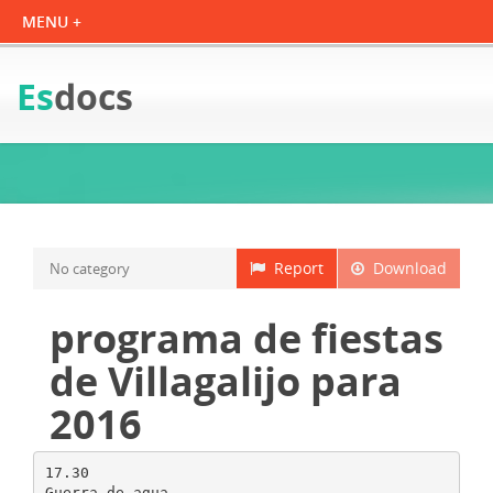
Es
docs
Report
Download
No category
programa de fiestas
de Villagalijo para
2016
17.30
Guerra de agua