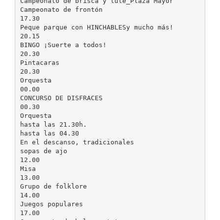
Campeonato de brisca y tute_Plaza Mayor
Campeonato de frontón
17.30
Peque parque con HINCHABLESy mucho más!
20.15
BINGO ¡Suerte a todos!
20.30
Pintacaras
20.30
Orquesta
00.00
CONCURSO DE DISFRACES
00.30
Orquesta
hasta las 21.30h.
hasta las 04.30
En el descanso, tradicionales
sopas de ajo
12.00
Misa
13.00
Grupo de folklore
14.00
Juegos populares
17.00