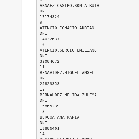
ARNAEZ CASTRO,SONIA RUTH
DNI
17174324
9
ATENCIO,IGNACIO ADRIAN
DNI
14032637
10
ATENCIO,SERGIO EMILIANO
DNI
32084672
11
BENAVIDEZ,MIGUEL ANGEL
DNI
25823353
12
BERNALDEZ,NELIDA ZULEMA
DNI
16865239
13
BURGOA,ANA MARIA
DNI
13886461
14