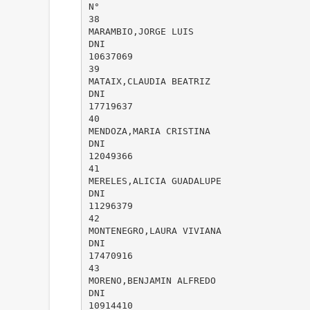
N°
38
MARAMBIO,JORGE LUIS
DNI
10637069
39
MATAIX,CLAUDIA BEATRIZ
DNI
17719637
40
MENDOZA,MARIA CRISTINA
DNI
12049366
41
MERELES,ALICIA GUADALUPE
DNI
11296379
42
MONTENEGRO,LAURA VIVIANA
DNI
17470916
43
MORENO,BENJAMIN ALFREDO
DNI
10914410