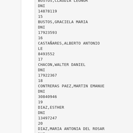
BUSTOS,CLAUDIA LEONOR
DNI
14878119
15
BUSTOS,GRACIELA MARIA
DNI
17923593
16
CASTAÑARES,ALBERTO ANTONIO
LE
8493552
17
CHACON,WALTER DANIEL
DNI
17922367
18
CONTRERAS PAEZ,MARTIN EMANUE
DNI
30840946
19
DIAZ,ESTHER
DNI
13497247
20
DIAZ,MARIA ANTONIA DEL ROSAR