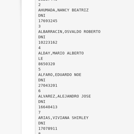
2
AHUMADA,NANCY BEATRIZ
DNI
17693245
3
ALBARRACIN,OSVALDO ROBERTO
DNI
10223162
4
ALDAY,MARIO ALBERTO
LE
8650320
5
ALFARO,EDUARDO NOE
DNI
27043201
6
ALVAREZ,ALEJANDRO JOSE
DNI
16640413
7
ARIAS,VIVIANA SHIRLEY
DNI
17078911
8