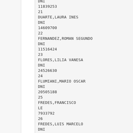
DNI
11839253
21
DUARTE,LAURA INES
DNI
14609700
22
FERNANDEZ,ROMAN SEGUNDO
DNI
11516424
23
FLORES,LILIA VANESA
DNI
24526630
24
FLUMIANI,MARIO OSCAR
DNI
20505188
25
FREDES,FRANCISCO
LE
7933792
26
FREDES,LUIS MARCELO
DNI