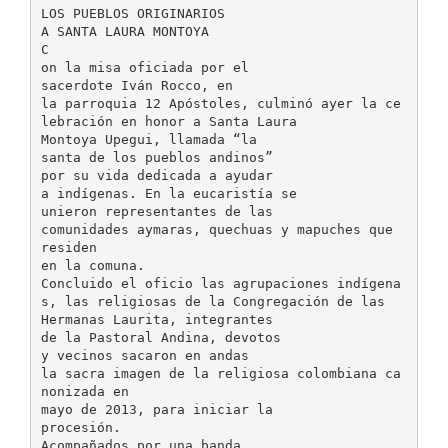
LOS PUEBLOS ORIGINARIOS
A SANTA LAURA MONTOYA
C
on la misa oficiada por el
sacerdote Iván Rocco, en
la parroquia 12 Apóstoles, culminó ayer la ce
lebración en honor a Santa Laura
Montoya Upegui, llamada “la
santa de los pueblos andinos”
por su vida dedicada a ayudar
a indígenas. En la eucaristía se
unieron representantes de las
comunidades aymaras, quechuas y mapuches que
residen
en la comuna.
Concluido el oficio las agrupaciones indígena
s, las religiosas de la Congregación de las
Hermanas Laurita, integrantes
de la Pastoral Andina, devotos
y vecinos sacaron en andas
la sacra imagen de la religiosa colombiana ca
nonizada en
mayo de 2013, para iniciar la
procesión.
Acompañados por una banda