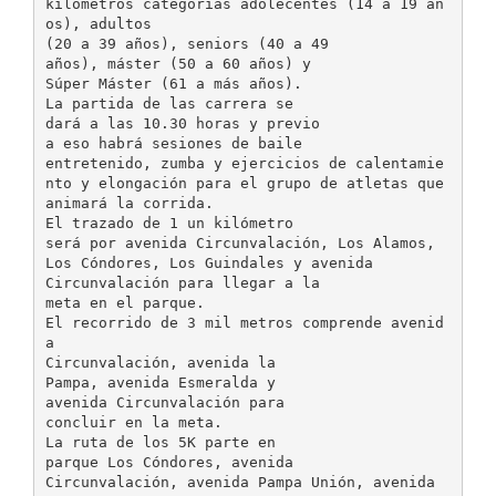
kilómetros categorías adolecentes (14 a 19 añ
os), adultos
(20 a 39 años), seniors (40 a 49
años), máster (50 a 60 años) y
Súper Máster (61 a más años).
La partida de las carrera se
dará a las 10.30 horas y previo
a eso habrá sesiones de baile
entretenido, zumba y ejercicios de calentamie
nto y elongación para el grupo de atletas que
animará la corrida.
El trazado de 1 un kilómetro
será por avenida Circunvalación, Los Alamos,
Los Cóndores, Los Guindales y avenida
Circunvalación para llegar a la
meta en el parque.
El recorrido de 3 mil metros comprende avenid
a
Circunvalación, avenida la
Pampa, avenida Esmeralda y
avenida Circunvalación para
concluir en la meta.
La ruta de los 5K parte en
parque Los Cóndores, avenida
Circunvalación, avenida Pampa Unión, avenida