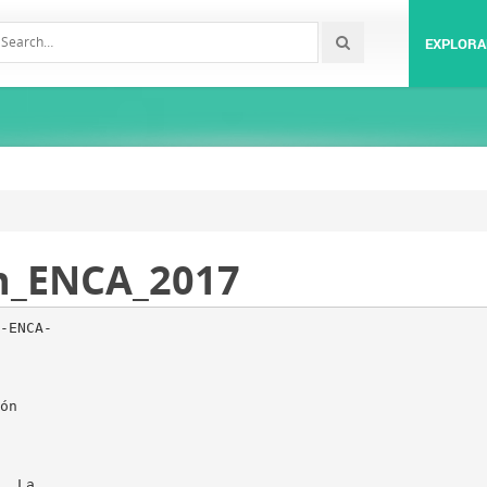
EXPLORA
n_ENCA_2017
-ENCA-
ón
. La