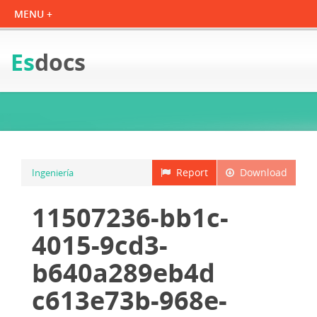
Es
docs
Report
Download
Ingeniería
11507236-bb1c-
4015-9cd3-
b640a289eb4d
c613e73b-968e-