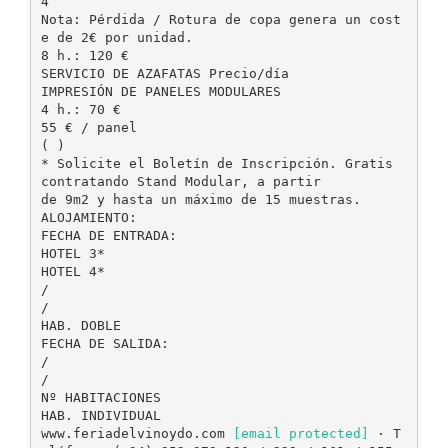
4
Nota: Pérdida / Rotura de copa genera un cost
e de 2€ por unidad.
8 h.: 120 €
SERVICIO DE AZAFATAS Precio/día
IMPRESIÓN DE PANELES MODULARES
4 h.: 70 €
55 € / panel
( )
* Solicite el Boletín de Inscripción. Gratis
contratando Stand Modular, a partir
de 9m2 y hasta un máximo de 15 muestras.
ALOJAMIENTO:
FECHA DE ENTRADA:
HOTEL 3*
HOTEL 4*
/
/
HAB. DOBLE
FECHA DE SALIDA:
/
/
Nº HABITACIONES
HAB. INDIVIDUAL
www.feriadelvinoydo.com
[email protected]
· T