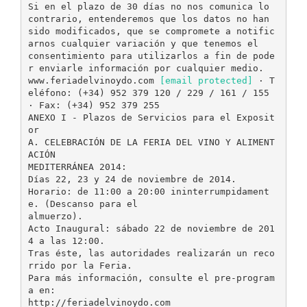
Si en el plazo de 30 días no nos comunica lo
contrario, entenderemos que los datos no han
sido modificados, que se compromete a notific
arnos cualquier variación y que tenemos el
consentimiento para utilizarlos a fin de pode
r enviarle información por cualquier medio.
www.feriadelvinoydo.com
[email protected]
· T
eléfono: (+34) 952 379 120 / 229 / 161 / 155
· Fax: (+34) 952 379 255
ANEXO I - Plazos de Servicios para el Exposit
or
A. CELEBRACIÓN DE LA FERIA DEL VINO Y ALIMENT
ACIÓN
MEDITERRÁNEA 2014:
Días 22, 23 y 24 de noviembre de 2014.
Horario: de 11:00 a 20:00 ininterrumpidament
e. (Descanso para el
almuerzo).
Acto Inaugural: sábado 22 de noviembre de 201
4 a las 12:00.
Tras éste, las autoridades realizarán un reco
rrido por la Feria.
Para más información, consulte el pre-program
a en:
http://feriadelvinoydo.com