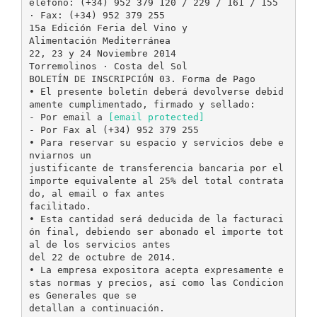
eléfono: (+34) 952 379 120 / 229 / 161 / 155
· Fax: (+34) 952 379 255
15a Edición Feria del Vino y
Alimentación Mediterránea
22, 23 y 24 Noviembre 2014
Torremolinos · Costa del Sol
BOLETÍN DE INSCRIPCIÓN 03. Forma de Pago
• El presente boletín deberá devolverse debid
amente cumplimentado, firmado y sellado:
- Por email a
[email protected]
- Por Fax al (+34) 952 379 255
• Para reservar su espacio y servicios debe e
nviarnos un
justificante de transferencia bancaria por el
importe equivalente al 25% del total contrata
do, al email o fax antes
facilitado.
• Esta cantidad será deducida de la facturaci
ón final, debiendo ser abonado el importe tot
al de los servicios antes
del 22 de octubre de 2014.
• La empresa expositora acepta expresamente e
stas normas y precios, así como las Condicion
es Generales que se
detallan a continuación.