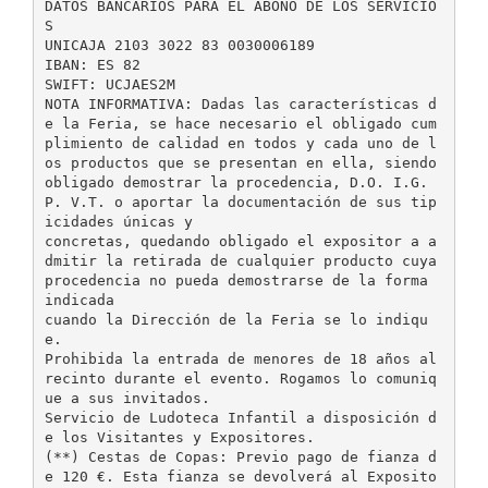
DATOS BANCARIOS PARA EL ABONO DE LOS SERVICIO
S
UNICAJA 2103 3022 83 0030006189
IBAN: ES 82
SWIFT: UCJAES2M
NOTA INFORMATIVA: Dadas las características d
e la Feria, se hace necesario el obligado cum
plimiento de calidad en todos y cada uno de l
os productos que se presentan en ella, siendo
obligado demostrar la procedencia, D.O. I.G.
P. V.T. o aportar la documentación de sus tip
icidades únicas y
concretas, quedando obligado el expositor a a
dmitir la retirada de cualquier producto cuya
procedencia no pueda demostrarse de la forma
indicada
cuando la Dirección de la Feria se lo indiqu
e.
Prohibida la entrada de menores de 18 años al
recinto durante el evento. Rogamos lo comuniq
ue a sus invitados.
Servicio de Ludoteca Infantil a disposición d
e los Visitantes y Expositores.
(**) Cestas de Copas: Previo pago de fianza d
e 120 €. Esta fianza se devolverá al Exposito