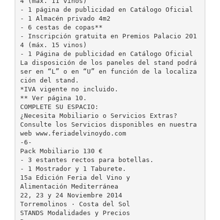
4 (máx. 11 vinos)
- 1 página de publicidad en Catálogo Oficial
- 1 Almacén privado 4m2
- 6 cestas de copas**
- Inscripción gratuita en Premios Palacio 201
4 (máx. 15 vinos)
- 1 Página de publicidad en Catálogo Oficial
La disposición de los paneles del stand podrá
ser en “L” o en “U” en función de la localiza
ción del stand.
*IVA vigente no incluido.
** Ver página 10.
COMPLETE SU ESPACIO:
¿Necesita Mobiliario o Servicios Extras?
Consulte los Servicios disponibles en nuestra
web www.feriadelvinoydo.com
-6-
Pack Mobiliario 130 €
- 3 estantes rectos para botellas.
- 1 Mostrador y 1 Taburete.
15a Edición Feria del Vino y
Alimentación Mediterránea
22, 23 y 24 Noviembre 2014
Torremolinos · Costa del Sol
STANDS Modalidades y Precios