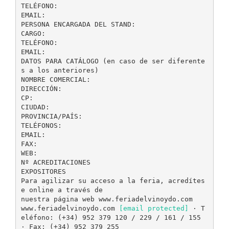
TELÉFONO:
EMAIL:
PERSONA ENCARGADA DEL STAND:
CARGO:
TELÉFONO:
EMAIL:
DATOS PARA CATÁLOGO (en caso de ser diferente
s a los anteriores)
NOMBRE COMERCIAL:
DIRECCIÓN:
CP:
CIUDAD:
PROVINCIA/PAÍS:
TELÉFONOS:
EMAIL:
FAX:
WEB:
Nº ACREDITACIONES
EXPOSITORES
Para agilizar su acceso a la feria, acredítes
e online a través de
nuestra página web www.feriadelvinoydo.com
www.feriadelvinoydo.com
[email protected]
· T
eléfono: (+34) 952 379 120 / 229 / 161 / 155
· Fax: (+34) 952 379 255