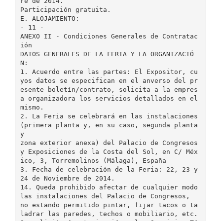
re de 2014.
Participación gratuita.
E. ALOJAMIENTO:
- 11 -
ANEXO II - Condiciones Generales de Contratac
ión
DATOS GENERALES DE LA FERIA Y LA ORGANIZACIÓ
N:
1. Acuerdo entre las partes: El Expositor, cu
yos datos se especifican en el anverso del pr
esente boletín/contrato, solicita a la empres
a organizadora los servicios detallados en el
mismo.
2. La Feria se celebrará en las instalaciones
(primera planta y, en su caso, segunda planta
y
zona exterior anexa) del Palacio de Congresos
y Exposiciones de la Costa del Sol, en C/ Méx
ico, 3, Torremolinos (Málaga), España
3. Fecha de celebración de la Feria: 22, 23 y
24 de Noviembre de 2014.
14. Queda prohibido afectar de cualquier modo
las instalaciones del Palacio de Congresos,
no estando permitido pintar, fijar tacos o ta
ladrar las paredes, techos o mobiliario, etc.