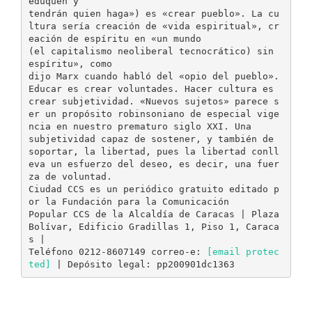
eduquen y
tendrán quien haga») es «crear pueblo». La cu
ltura sería creación de «vida espiritual», cr
eación de espíritu en «un mundo
(el capitalismo neoliberal tecnocrático) sin
espíritu», como
dijo Marx cuando habló del «opio del pueblo».
Educar es crear voluntades. Hacer cultura es
crear subjetividad. «Nuevos sujetos» parece s
er un propósito robinsoniano de especial vige
ncia en nuestro prematuro siglo XXI. Una
subjetividad capaz de sostener, y también de
soportar, la libertad, pues la libertad conll
eva un esfuerzo del deseo, es decir, una fuer
za de voluntad.
Ciudad CCS es un periódico gratuito editado p
or la Fundación para la Comunicación
Popular CCS de la Alcaldía de Caracas | Plaza
Bolívar, Edificio Gradillas 1, Piso 1, Caraca
s |
Teléfono 0212-8607149 correo-e:
[email protec
ted]