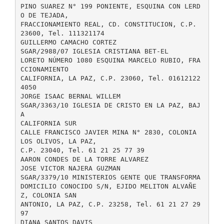
PINO SUAREZ N° 199 PONIENTE, ESQUINA CON LERD
O DE TEJADA,
FRACCIONAMIENTO REAL, CD. CONSTITUCION, C.P.
23600, Tel. 111321174
GUILLERMO CAMACHO CORTEZ
SGAR/2988/07 IGLESIA CRISTIANA BET-EL
LORETO NÚMERO 1080 ESQUINA MARCELO RUBIO, FRA
CCIONAMIENTO
CALIFORNIA, LA PAZ, C.P. 23060, Tel. 01612122
4050
JORGE ISAAC BERNAL WILLEM
SGAR/3363/10 IGLESIA DE CRISTO EN LA PAZ, BAJ
A
CALIFORNIA SUR
CALLE FRANCISCO JAVIER MINA N° 2830, COLONIA
LOS OLIVOS, LA PAZ,
C.P. 23040, Tel. 61 21 25 77 39
AARON CONDES DE LA TORRE ALVAREZ
JOSE VICTOR NAJERA GUZMAN
SGAR/3379/10 MINISTERIOS GENTE QUE TRANSFORMA
DOMICILIO CONOCIDO S/N, EJIDO MELITON ALVAÑE
Z, COLONIA SAN
ANTONIO, LA PAZ, C.P. 23258, Tel. 61 21 27 29
97
DIANA SANTOS DAVIS