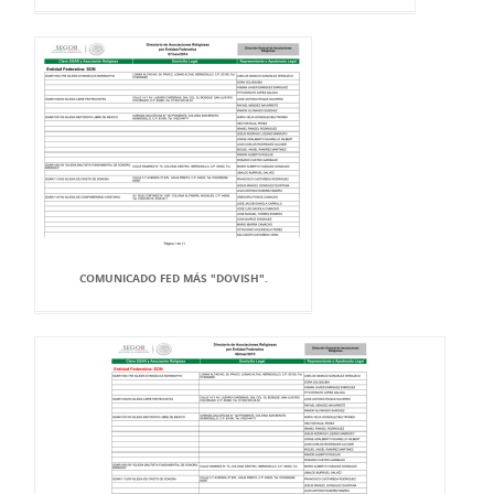
COMUNICADO FED MÁS "DOVISH".