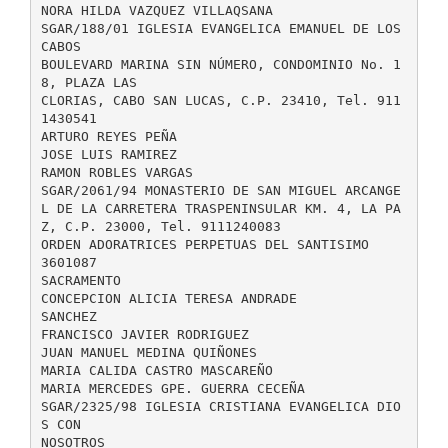
NORA HILDA VAZQUEZ VILLAQSANA
SGAR/188/01 IGLESIA EVANGELICA EMANUEL DE LOS
CABOS
BOULEVARD MARINA SIN NÚMERO, CONDOMINIO No. 1
8, PLAZA LAS
CLORIAS, CABO SAN LUCAS, C.P. 23410, Tel. 911
1430541
ARTURO REYES PEÑA
JOSE LUIS RAMIREZ
RAMON ROBLES VARGAS
SGAR/2061/94 MONASTERIO DE SAN MIGUEL ARCANGE
L DE LA CARRETERA TRASPENINSULAR KM. 4, LA PA
Z, C.P. 23000, Tel. 9111240083
ORDEN ADORATRICES PERPETUAS DEL SANTISIMO
3601087
SACRAMENTO
CONCEPCION ALICIA TERESA ANDRADE
SANCHEZ
FRANCISCO JAVIER RODRIGUEZ
JUAN MANUEL MEDINA QUIÑONES
MARIA CALIDA CASTRO MASCAREÑO
MARIA MERCEDES GPE. GUERRA CECEÑA
SGAR/2325/98 IGLESIA CRISTIANA EVANGELICA DIO
S CON
NOSOTROS