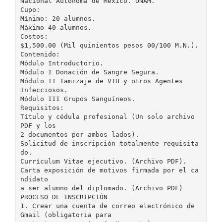
Nacional Autónoma de México. UNAM.
Cupo:
Mínimo: 20 alumnos.
Máximo 40 alumnos.
Costos:
$1,500.00 (Mil quinientos pesos 00/100 M.N.).
Contenido:
Módulo Introductorio.
Módulo I Donación de Sangre Segura.
Módulo II Tamizaje de VIH y otros Agentes
Infecciosos.
Módulo III Grupos Sanguíneos.
Requisitos:
Título y cédula profesional (Un solo archivo
PDF y los
2 documentos por ambos lados).
Solicitud de inscripción totalmente requisita
do.
Currículum Vitae ejecutivo. (Archivo PDF).
Carta exposición de motivos firmada por el ca
ndidato
a ser alumno del diplomado. (Archivo PDF)
PROCESO DE INSCRIPCIÓN
1. Crear una cuenta de correo electrónico de
Gmail (obligatoria para