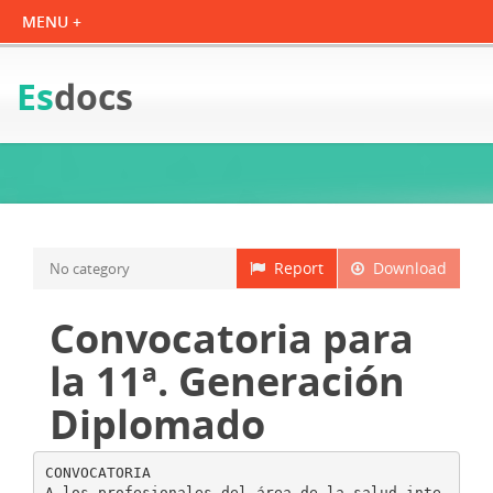
Es
docs
Report
Download
No category
Convocatoria para
la 11ª. Generación
Diplomado
CONVOCATORIA
A los profesionales del área de la salud inte