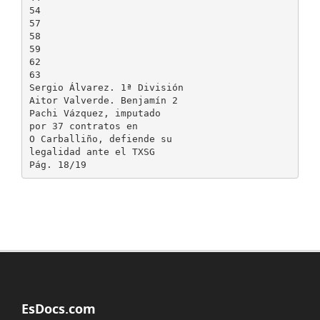
54
57
58
59
62
63
Sergio Álvarez. 1ª División
Aitor Valverde. Benjamín 2
Pachi Vázquez, imputado
por 37 contratos en
O Carballiño, defiende su
legalidad ante el TXSG
EsDocs.com