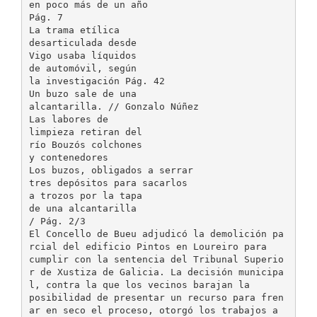
en poco más de un año
Pág. 7
La trama etílica
desarticulada desde
Vigo usaba líquidos
de automóvil, según
la investigación Pág. 42
Un buzo sale de una
alcantarilla. // Gonzalo Núñez
Las labores de
limpieza retiran del
río Bouzós colchones
y contenedores
Los buzos, obligados a serrar
tres depósitos para sacarlos
a trozos por la tapa
de una alcantarilla
/ Pág. 2/3
El Concello de Bueu adjudicó la demolición pa
rcial del edificio Pintos en Loureiro para
cumplir con la sentencia del Tribunal Superio
r de Xustiza de Galicia. La decisión municipa
l, contra la que los vecinos barajan la
posibilidad de presentar un recurso para fren
ar en seco el proceso, otorgó los trabajos a