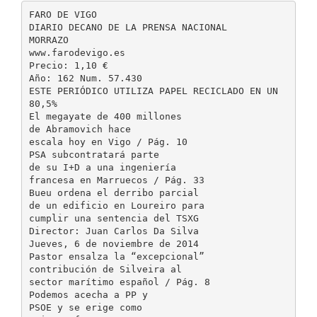
FARO DE VIGO
DIARIO DECANO DE LA PRENSA NACIONAL
MORRAZO
www.farodevigo.es
Precio: 1,10 €
Año: 162 Num. 57.430
ESTE PERIÓDICO UTILIZA PAPEL RECICLADO EN UN
80,5%
El megayate de 400 millones
de Abramovich hace
escala hoy en Vigo / Pág. 10
PSA subcontratará parte
de su I+D a una ingeniería
francesa en Marruecos / Pág. 33
Bueu ordena el derribo parcial
de un edificio en Loureiro para
cumplir una sentencia del TSXG
Director: Juan Carlos Da Silva
Jueves, 6 de noviembre de 2014
Pastor ensalza la “excepcional”
contribución de Silveira al
sector marítimo español / Pág. 8
Podemos acecha a PP y
PSOE y se erige como