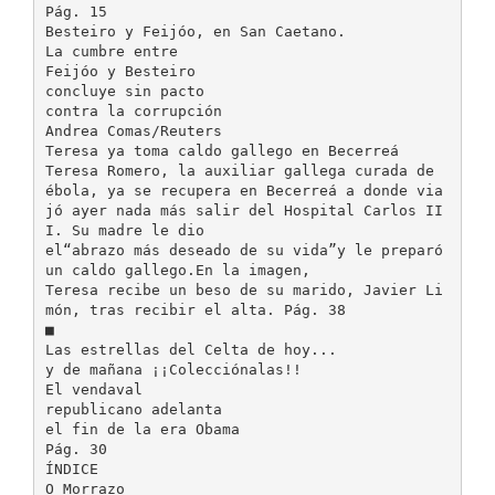
Pág. 15
Besteiro y Feijóo, en San Caetano.
La cumbre entre
Feijóo y Besteiro
concluye sin pacto
contra la corrupción
Andrea Comas/Reuters
Teresa ya toma caldo gallego en Becerreá
Teresa Romero, la auxiliar gallega curada de
ébola, ya se recupera en Becerreá a donde via
jó ayer nada más salir del Hospital Carlos II
I. Su madre le dio
el“abrazo más deseado de su vida”y le preparó
un caldo gallego.En la imagen,
Teresa recibe un beso de su marido, Javier Li
món, tras recibir el alta. Pág. 38
■
Las estrellas del Celta de hoy...
y de mañana ¡¡Colecciónalas!!
El vendaval
republicano adelanta
el fin de la era Obama
Pág. 30
ÍNDICE
O Morrazo