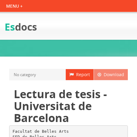
Es
docs
Report
Download
No category
Lectura de tesis -
Universitat de
Barcelona
Facultat de Belles Arts
SED de Belles Arts