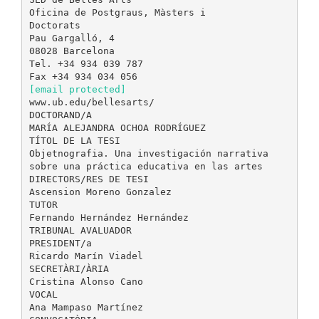
Oficina de Postgraus, Màsters i
Doctorats
Pau Gargalló, 4
08028 Barcelona
Tel. +34 934 039 787
[email protected]
www.ub.edu/bellesarts/
DOCTORAND/A
MARÍA ALEJANDRA OCHOA RODRÍGUEZ
TÍTOL DE LA TESI
Objetnografia. Una investigación narrativa
sobre una práctica educativa en las artes
DIRECTORS/RES DE TESI
Ascension Moreno Gonzalez
TUTOR
Fernando Hernández Hernández
TRIBUNAL AVALUADOR
PRESIDENT/a
Ricardo Marín Viadel
SECRETÀRI/ÀRIA
Cristina Alonso Cano
VOCAL
Ana Mampaso Martínez