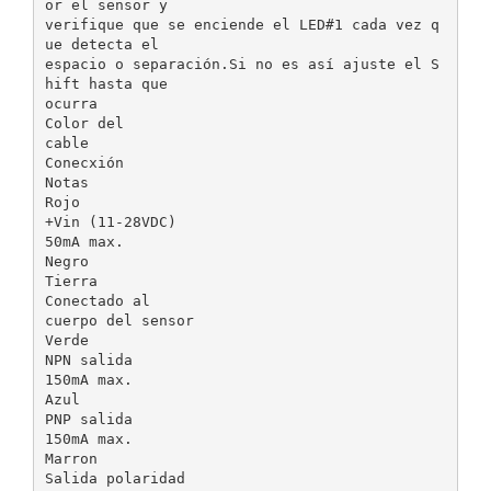
or el sensor y
verifique que se enciende el LED#1 cada vez q
ue detecta el
espacio o separación.Si no es así ajuste el S
hift hasta que
ocurra
Color del
cable
Conecxión
Notas
Rojo
+Vin (11-28VDC)
50mA max.
Negro
Tierra
Conectado al
cuerpo del sensor
Verde
NPN salida
150mA max.
Azul
PNP salida
150mA max.
Marron
Salida polaridad