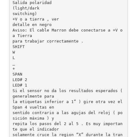
Salida polaridad
(light/dark
switching)
+V o a tierra , ver
detalle en negro
Aviso: El cable Marron debe conectarse a +V o
a Tierra
para trabajar correctamente .
SHIFT
W
L
_
+
SPAN
LED# 2
LED# 1
Si el sensor no da los resultados esperados (
generalmente para
la etiquetas inferior a 1” ) gire otra vez el
Span 4 vueltas en
sentido contrario a las agujas del reloj ( po
sición máxima ) y
repita los pasos del 2 al 5 . Es muy importan
te que el indicador
solamente cruce la region “X” durante la tran