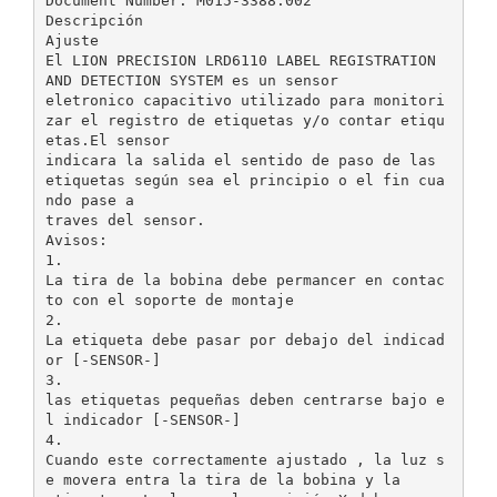
Document Number: M015-3388.002
Descripción
Ajuste
El LION PRECISION LRD6110 LABEL REGISTRATION
AND DETECTION SYSTEM es un sensor
eletronico capacitivo utilizado para monitori
zar el registro de etiquetas y/o contar etiqu
etas.El sensor
indicara la salida el sentido de paso de las
etiquetas según sea el principio o el fin cua
ndo pase a
traves del sensor.
Avisos:
1.
La tira de la bobina debe permancer en contac
to con el soporte de montaje
2.
La etiqueta debe pasar por debajo del indicad
or [-SENSOR-]
3.
las etiquetas pequeñas deben centrarse bajo e
l indicador [-SENSOR-]
4.
Cuando este correctamente ajustado , la luz s
e movera entra la tira de la bobina y la