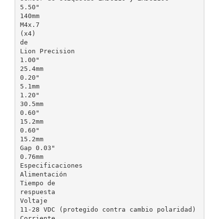
5.50"
140mm
M4x.7
(x4)
de
Lion Precision
1.00"
25.4mm
0.20"
5.1mm
1.20"
30.5mm
0.60"
15.2mm
0.60"
15.2mm
Gap 0.03"
0.76mm
Especificaciones
Alimentación
Tiempo de
respuesta
Voltaje
11-28 VDC (protegido contra cambio polaridad)
Corriente