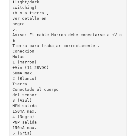
(light/dark
switching)
+V o a tierra ,
ver detalle en
negro
5.
Aviso: El cable Marron debe conectarse a +V o
a
Tierra para trabajar correctamente .
Conecxión
Notas
1 (Marron)
+Vin (11-28VDC)
50mA max.
2 (Blanco)
Tierra
Conectado al cuerpo
del sensor
3 (Azul)
NPN salida
150mA max.
4 (Negro)
PNP salida
150mA max.
5 (Gris)