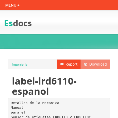
Es
docs
Report
Download
Ingeniería
label-lrd6110-
espanol
Detalles de la Mecanica
Manual
para el
Sensor de etiquetas LRD6110 y LRD6110C