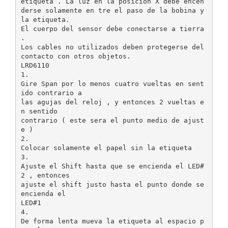
etiqueta . La luz en la posición X debe encen
derse solamente en tre el paso de la bobina y
la etiqueta.
El cuerpo del sensor debe conectarse a tierra
.
Los cables no utilizados deben protegerse del
contacto con otros objetos.
LRD6110
1.
Gire Span por lo menos cuatro vueltas en sent
ido contrario a
las agujas del reloj , y entonces 2 vueltas e
n sentido
contrario ( este sera el punto medio de ajust
e )
2.
Colocar solamente el papel sin la etiqueta
3.
Ajuste el Shift hasta que se encienda el LED#
2 , entonces
ajuste el shift justo hasta el punto donde se
encienda el
LED#1
4.
De forma lenta mueva la etiqueta al espacio p