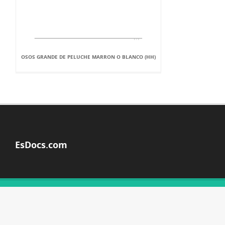
OSOS GRANDE DE PELUCHE MARRON O BLANCO (HH)
EsDocs.com
© Copyright 2026
ACERCA DE ESDOCS
DMCA / GDPR
ALERTAR