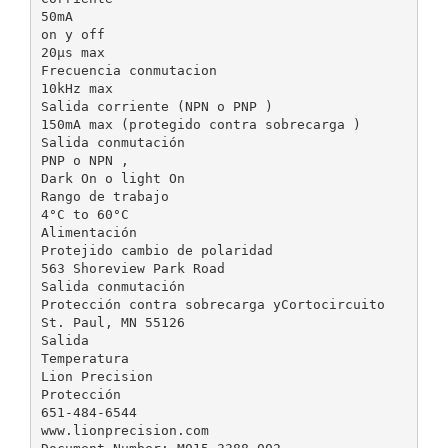
50mA
on y off
20µs max
Frecuencia conmutacion
10kHz max
Salida corriente (NPN o PNP )
150mA max (protegido contra sobrecarga )
Salida conmutación
PNP o NPN ,
Dark On o light On
Rango de trabajo
4°C to 60°C
Alimentación
Protejido cambio de polaridad
563 Shoreview Park Road
Salida conmutación
Protección contra sobrecarga yCortocircuito
St. Paul, MN 55126
Salida
Temperatura
Lion Precision
Protección
651-484-6544
www.lionprecision.com