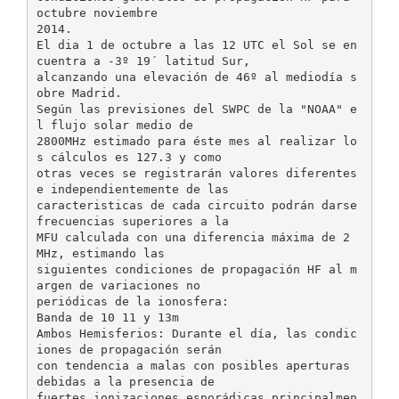
octubre noviembre
2014.
El dia 1 de octubre a las 12 UTC el Sol se en
cuentra a -3º 19´ latitud Sur,
alcanzando una elevación de 46º al mediodía s
obre Madrid.
Según las previsiones del SWPC de la "NOAA" e
l flujo solar medio de
2800MHz estimado para éste mes al realizar lo
s cálculos es 127.3 y como
otras veces se registrarán valores diferentes
e independientemente de las
caracteristicas de cada circuito podrán darse
frecuencias superiores a la
MFU calculada con una diferencia máxima de 2
MHz, estimando las
siguientes condiciones de propagación HF al m
argen de variaciones no
periódicas de la ionosfera:
Banda de 10 11 y 13m
Ambos Hemisferios: Durante el día, las condic
iones de propagación serán
con tendencia a malas con posibles aperturas
debidas a la presencia de
fuertes ionizaciones esporádicas principalmen