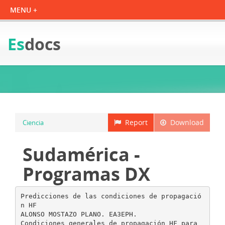
Es
docs
Report
Download
Ciencia
Sudamérica -
Programas DX
Predicciones de las condiciones de propagació
n HF
ALONSO MOSTAZO PLANO. EA3EPH.
Condiciones generales de propagación HF para