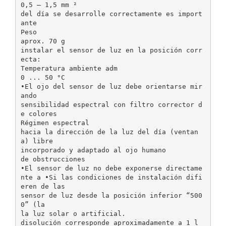
0,5 – 1,5 mm ²
del día se desarrolle correctamente es import
ante
Peso
aprox. 70 g
instalar el sensor de luz en la posición corr
ecta:
Temperatura ambiente adm
0 ... 50 °C
•El ojo del sensor de luz debe orientarse mir
ando
sensibilidad espectral con filtro corrector d
e colores
Régimen espectral
hacia la dirección de la luz del día (ventan
a) libre
incorporado y adaptado al ojo humano
de obstrucciones
•El sensor de luz no debe exponerse directame
nte a •Si las condiciones de instalación difi
eren de las
sensor de luz desde la posición inferior “500
0” (la
la luz solar o artificial.
disolución corresponde aproximadamente a 1 l