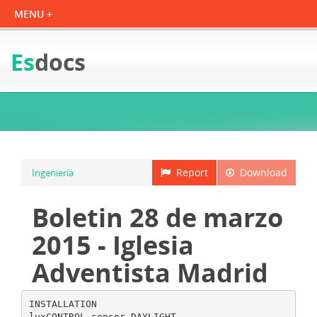
Es
docs
Report
Download
Ingeniería
Boletin 28 de marzo
2015 - Iglesia
Adventista Madrid
INSTALLATION
luxCONTROL sensor DAYLIGHT