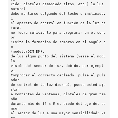
cido, dinteles demasiado altos, etc.) la luz
natural
debe montarse colgando del techo o inclinado.
1
el aparato de control en función de la luz na
tural
no fuera suficiente para programar en el sens
or
•Evite la formación de sombras en el ángulo d
e
(modularDIM DM).
de luz algún punto del sistema (véase el módu
lo
visión del sensor de luz, debido, por ejempl
o,
Comprobar el correcto cableado: pulse el puls
ador
de control de la luz diurna), puede usted aju
star
a montantes de ventanas, dinteles de gran tam
año
durante más de 10 s Ê el diodo del ojo del se
nsor
el sensor de luz a una mayor sensibilidad: Pa
ra