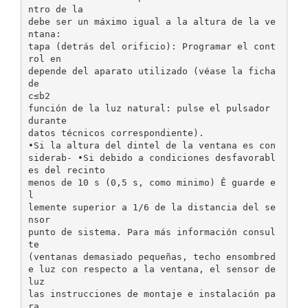
ntro de la
debe ser un máximo igual a la altura de la ve
ntana:
tapa (detrás del orificio): Programar el cont
rol en
depende del aparato utilizado (véase la ficha
de
c≤b2
función de la luz natural: pulse el pulsador
durante
datos técnicos correspondiente).
•Si la altura del dintel de la ventana es con
siderab- •Si debido a condiciones desfavorabl
es del recinto
menos de 10 s (0,5 s, como minimo) Ê guarde e
l
lemente superior a 1/6 de la distancia del se
nsor
punto de sistema. Para más información consul
te
(ventanas demasiado pequeñas, techo ensombred
e luz con respecto a la ventana, el sensor de
luz
las instrucciones de montaje e instalación pa
ra