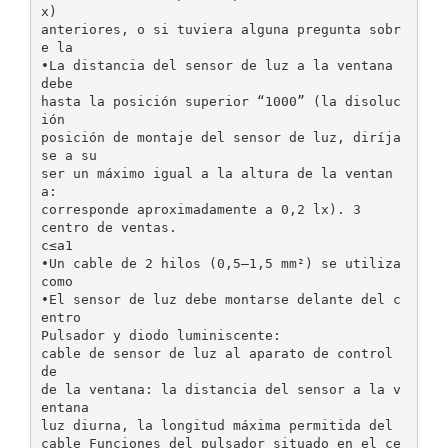
x)
anteriores, o si tuviera alguna pregunta sobr
e la
•La distancia del sensor de luz a la ventana
debe
hasta la posición superior “1000” (la disoluc
ión
posición de montaje del sensor de luz, diríja
se a su
ser un máximo igual a la altura de la ventan
a:
corresponde aproximadamente a 0,2 lx). 3
centro de ventas.
c≤a1
•Un cable de 2 hilos (0,5–1,5 mm²) se utiliza
como
•El sensor de luz debe montarse delante del c
entro
Pulsador y diodo luminiscente:
cable de sensor de luz al aparato de control
de
de la ventana: la distancia del sensor a la v
entana
luz diurna, la longitud máxima permitida del
cable Funciones del pulsador situado en el ce