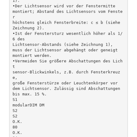
1).
•Der Lichtsensor wird vor der Fenstermitte
montiert; Abstand des Lichtsensors vom Fenste
r
höchstens gleich Fensterbreite: c ≤ b (siehe
Zeichnung 2).
•Ist der Fenstersturz wesentlich höher als 1/
6 des
Lichtsensor-Abstands (siehe Zeichnung 1),
muss der Lichtsensor abgehängt oder geneigt
montiert werden.
•Vermeiden Sie größere Abschattungen des Lich
t­
sensor-Blickwinkels, z.B. durch Fensterkreuz
e,
große Fensterstürze oder Leuchtenkörper vor
dem Licht­sensor. Zulässig sind Abschattungen
bis max. 15 %.
S1
modularDIM DM
S2
S2
O.K.
80
O.K.