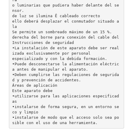
o luminarias que pudiera haber delante del se
nsor.
de luz se ilumina Ê cableado correcto
ello deberá desplazar el conmutador situado a
la
Se permite un sombreado máximo de un 15 %.
derecha del borne para conexión del cable del
Instrucciones de seguridad
•La instalación de este aparato debe ser real
izada exclusivamente por personal
especializado y con la debida formación.
•Puede desconectarse la alimentación eléctric
a antes de manipular el aparato.
•Deben cumplirse las regulaciones de segurida
d y prevención de accidentes.
Áreas de aplicación
Este aparato debe
•utilizarse para las aplicaciones especificad
as
•instalarse de forma segura, en un entorno se
co y limpio
•instalarse de modo que el acceso solo sea po