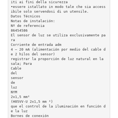
iti ai fini della sicurezza
•essere istallato in modo tale che sia access
ibile solo servendosi di un utensile.
Datos Técnicos
Notas de instalación:
Nº de referencia
86454586
El sensor de luz se utiliza exclusivamente pa
ra
Corriente de entrada adm
4 – 20 mA (alimentación por medio del cable d
e 2 hilos del sensor)
registrar la proporción de luz natural en la
sala; Para
Cable
del
sensor
de
luz
NYM
2x1,5 mm²
(H05VV-U 2x1,5 mm ²)
que el control de la iluminación en función d
e la luz
Bornes de conexión