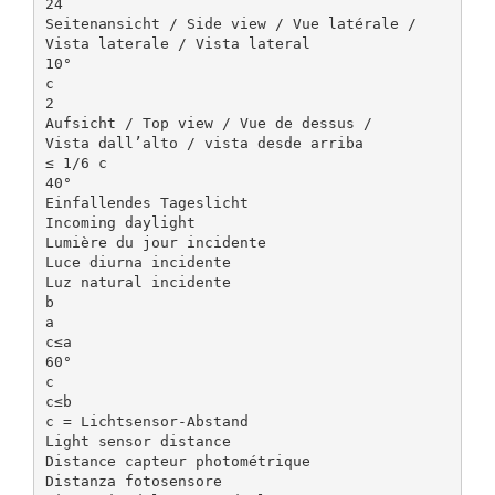
24
Seitenansicht / Side view / Vue latérale /
Vista laterale / Vista lateral
10°
c
2
Aufsicht / Top view / Vue de dessus /
Vista dall’alto / vista desde arriba
≤ 1/6 c
40°
Einfallendes Tageslicht
Incoming daylight
Lumière du jour incidente
Luce diurna incidente
Luz natural incidente
b
a
c≤a
60°
c
c≤b
c = Lichtsensor-Abstand
Light sensor distance
Distance capteur photométrique
Distanza fotosensore