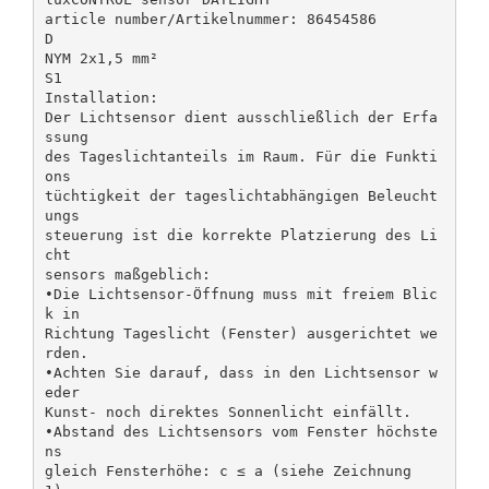
article number/Artikelnummer: 86454586
D
NYM 2x1,5 mm²
S1
Installation:
Der Lichtsensor dient ausschließlich der Erfa
ssung
des Tageslichtanteils im Raum. Für die Funkti
ons­
tüchtigkeit der tageslichtab­hängigen Beleucht
ungs­
steuerung ist die korrekte Platzierung des Li
cht­
sensors maßgeblich:
•Die Lichtsensor-Öffnung muss mit freiem Blic
k in
Richtung Tageslicht (Fenster) ausgerichtet we
rden.
•Achten Sie darauf, dass in den Lichtsensor w
eder
Kunst- noch direktes Sonnenlicht einfällt.
•Abstand des Lichtsensors vom Fenster höchste
ns
gleich Fensterhöhe: c ≤ a (siehe Zeichnung