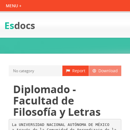
Es
docs
Report
Download
No category
Diplomado -
Facultad de
Filosofía y Letras
La UNIVERSIDAD NACIONAL AUTÓNOMA DE MÉXICO
a través de la Comunidad de Aprendizaje de la