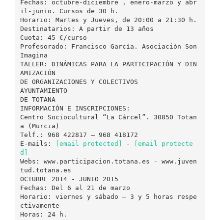
Fechas: octubre-diciembre , enero-marzo y abr
il-junio. Cursos de 30 h.
Horario: Martes y Jueves, de 20:00 a 21:30 h.
Destinatarios: A partir de 13 años
Cuota: 45 €/curso
Profesorado: Francisco García. Asociación Son
Imagina
TALLER: DINÁMICAS PARA LA PARTICIPACIÓN Y DIN
AMIZACIÓN
DE ORGANIZACIONES Y COLECTIVOS
AYUNTAMIENTO
DE TOTANA
INFORMACIÓN E INSCRIPCIONES:
Centro Sociocultural “La Cárcel”. 30850 Totan
a (Murcia)
Telf.: 968 422817 – 968 418172
E-mails:
[email protected]
-
[email protecte
d]
Webs: www.participacion.totana.es - www.juven
tud.totana.es
OCTUBRE 2014 - JUNIO 2015
Fechas: Del 6 al 21 de marzo
Horario: viernes y sábado – 3 y 5 horas respe
ctivamente
Horas: 24 h.