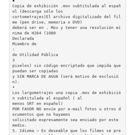
▪
Copia de exhibición .mov subtitulada al españ
ol (descarga sólo los
cortometrajes)El archivo digitalizado del fil
me (pen drive, memoria o DVD)
deberá ser en . Mov y tener una resolución mí
nima de H264 (1080
Declarada
Miembro de
:
de Utilidad Pública
3
pixeles) sin código encriptado que impida que
puedan ser copiadas
y SIN MARCA DE AGUA (será motivo de exclusió
n).
•
Los largometrajes una copia .mov de exhibició
n subtitulada al español ( al
menos SRT en español)
POR FAVOR NO envíe por e-mail fotos u otros d
ocumentos que no hayamos
solicitado expresamente sea enviado por este
medio.
5. Idioma – Es deseable que los filmes se pre