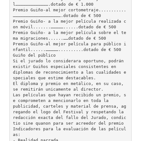
l………………………………….dotado de € 1.000
Premio Guiño-al mejor cortometraje...........
………………………………………………….dotado de € 500
Premio Guiño- a la mejor película realizada c
on móvil.......……………......dotado de € 500
Premio Guiño- a la mejor película sobre el te
ma migraciones......……dotado de € 500
Premio Guiño-al mejor película para público i
nfantil......……………..........dotado de € 500
Guiño del público
Si el jurado lo considerara oportuno, podrán
existir Guiños especiales consistentes en
diplomas de reconocimiento a las cualidades e
speciales que estime destacables.
El diploma y premio en metálico, en su caso,
se remitirán unicamente al director.
Las películas que hayan recibido un premio, s
e comprometen a mencionarlo en toda la
publicidad, carteles y material de prensa, ag
regando el logo del Festival y respetando la
redacción exacta del fallo del Jurado, condic
tio sine quanon para ser acreedor del premio
Indicadores para la evaluación de las películ
as:
- Realidad narrada