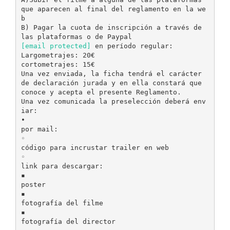
que aparecen al final del reglamento en la we
b
B) Pagar la cuota de inscripción a través de
[email protected]
en período regular:
Largometrajes: 20€
cortometrajes: 15€
Una vez enviada, la ficha tendrá el carácter
de declaración jurada y en ella constará que
conoce y acepta el presente Reglamento.
Una vez comunicada la preselección deberá env
iar:
•
por mail:
◦
código para incrustar trailer en web
◦
link para descargar:
▪
poster
▪
fotografía del filme
▪
fotografía del director