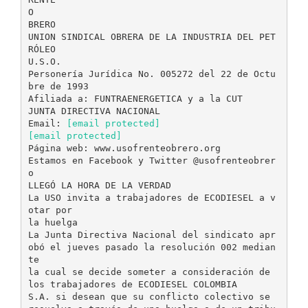
O
BRERO
UNION SINDICAL OBRERA DE LA INDUSTRIA DEL PET
RÓLEO
U.S.O.
Personería Jurídica No. 005272 del 22 de Octu
bre de 1993
Afiliada a: FUNTRAENERGETICA y a la CUT
JUNTA DIRECTIVA NACIONAL
Email:
[email protected]
[email protected]
Página web: www.usofrenteobrero.org
Estamos en Facebook y Twitter @usofrenteobrer
o
LLEGÓ LA HORA DE LA VERDAD
La USO invita a trabajadores de ECODIESEL a v
otar por
la huelga
La Junta Directiva Nacional del sindicato apr
obó el jueves pasado la resolución 002 median
te
la cual se decide someter a consideración de
los trabajadores de ECODIESEL COLOMBIA
S.A. si desean que su conflicto colectivo se