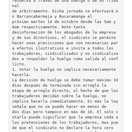
resuelva a través de una huelga o de un tribu
nal
de arbitramento. Dicha jornada se efectuará e
n Barrancabermeja y Bucaramanga el
próximo martes 14 de octubre desde las 5am y
8am respectivamente. Ante tanta
desinformación de los abogados de la empresa
y de sus directivos, el sindicato se permite
hacer unas precisiones que son necesarias par
a efectos ilustrativos e invita a todos los
trabajadores, sindicalizados y no sindicaliza
dos a respaldar la huelga como salida al conf
licto.
1. Votar la huelga no implica necesariamente
hacerla.
La decisión de huelga se debe tomar máximo 10
días después de terminada sin arreglo la
etapa de arreglo directo, el hecho de que los
trabajadores decidan sobre la huelga, no
implica hacerla inmediatamente. Es más la ley
señala que no se puede hacer en menos de
dos días pero tampoco en más de 10. El solo v
otarla puede significar que la empresa ceda a
las pretensiones de los trabajadores, mas pue
de que el sindicato no declare la hora cero