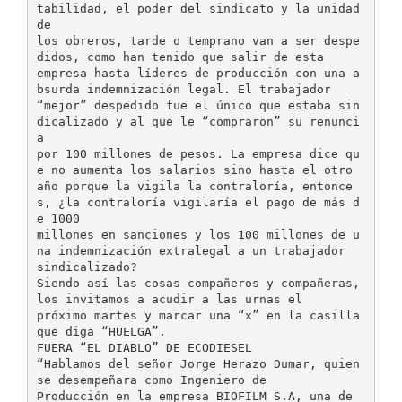
tabilidad, el poder del sindicato y la unidad
de
los obreros, tarde o temprano van a ser despe
didos, como han tenido que salir de esta
empresa hasta líderes de producción con una a
bsurda indemnización legal. El trabajador
“mejor” despedido fue el único que estaba sin
dicalizado y al que le “compraron” su renunci
a
por 100 millones de pesos. La empresa dice qu
e no aumenta los salarios sino hasta el otro
año porque la vigila la contraloría, entonce
s, ¿la contraloría vigilaría el pago de más d
e 1000
millones en sanciones y los 100 millones de u
na indemnización extralegal a un trabajador
sindicalizado?
Siendo así las cosas compañeros y compañeras,
los invitamos a acudir a las urnas el
próximo martes y marcar una “x” en la casilla
que diga “HUELGA”.
FUERA “EL DIABLO” DE ECODIESEL
“Hablamos del señor Jorge Herazo Dumar, quien
se desempeñara como Ingeniero de
Producción en la empresa BIOFILM S.A, una de