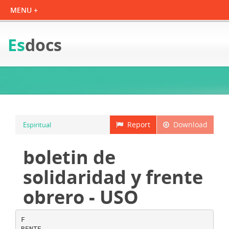
Es
docs
Report
Download
Espiritual
boletin de
solidaridad y frente
obrero - USO
F
RENTE