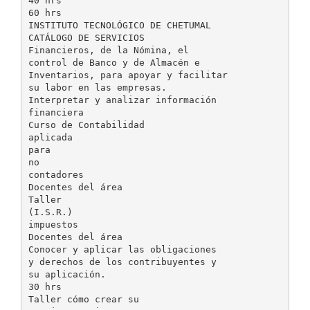
40 hrs
60 hrs
INSTITUTO TECNOLÓGICO DE CHETUMAL
CATÁLOGO DE SERVICIOS
Financieros, de la Nómina, el
control de Banco y de Almacén e
Inventarios, para apoyar y facilitar
su labor en las empresas.
Interpretar y analizar información
financiera
Curso de Contabilidad
aplicada
para
no
contadores
Docentes del área
Taller
(I.S.R.)
impuestos
Docentes del área
Conocer y aplicar las obligaciones
y derechos de los contribuyentes y
su aplicación.
30 hrs
Taller cómo crear su