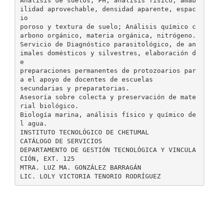
Análisis de suelos, PH, análisis físico, amab
ilidad aprovechable, densidad aparente, espac
io
poroso y textura de suelo; Análisis químico c
arbono orgánico, materia orgánica, nitrógeno.
Servicio de Diagnóstico parasitológico, de an
imales domésticos y silvestres, elaboración d
e
preparaciones permanentes de protozoarios par
a el apoyo de docentes de escuelas
secundarias y preparatorias.
Asesoría sobre colecta y preservación de mate
rial biológico.
Biología marina, análisis físico y químico de
l agua.
INSTITUTO TECNOLÓGICO DE CHETUMAL
CATÁLOGO DE SERVICIOS
DEPARTAMENTO DE GESTIÓN TECNOLÓGICA Y VINCULA
CIÓN, EXT. 125
MTRA. LUZ MA. GONZÁLEZ BARRAGÁN