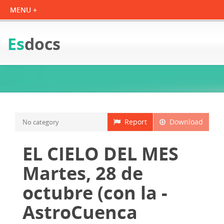
Es
docs
Report
Download
No category
EL CIELO DEL MES
Martes, 28 de
octubre (con la -
AstroCuenca