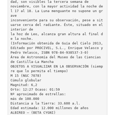
dad, son visibles la tercera semana de
noviembre, con la mayor actividad la noche de
l 17 al 18. La Luna menguante no supone un gr
ave
inconveniente para su observación, pese a sit
uarse cerca del radiante. Éste, situado en el
interior de
la hoz de Leo, alcanza gran altura al final d
e la noche.
(Información obtenida de Guía del Cielo 2013,
Editado por PROCIVEL, S.L., Enrique Velasco y
Pedro Velasco, ISBN 978-84-938537-3-0)
Área de Astronomía del Museo de las Ciencias
de Castilla-La Mancha
OBJETOS A VISUALIZAR EN LA OBSERVACIÓN (siemp
re que lo permita el tiempo)
M 15 (NGC 7078)
Cúmulo globular
Magnitud: 6,2
Orto: 12:27 Ocaso: 01:59
Nº aproximado de estrellas:
más de 100.000
Distancia a la Tierra: 33.600 a.l.
Edad estimada: 12.000 millones de años
ALBIREO – (BETA CYGNI)