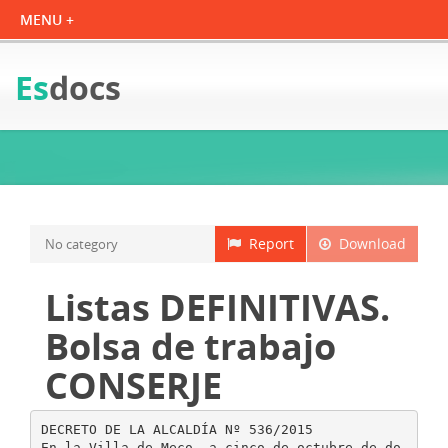
Es
docs
Report
Download
No category
Listas DEFINITIVAS.
Bolsa de trabajo
CONSERJE
DECRETO DE LA ALCALDÍA Nº 536/2015
En la Villa de Meco, a cinco de octubre de do