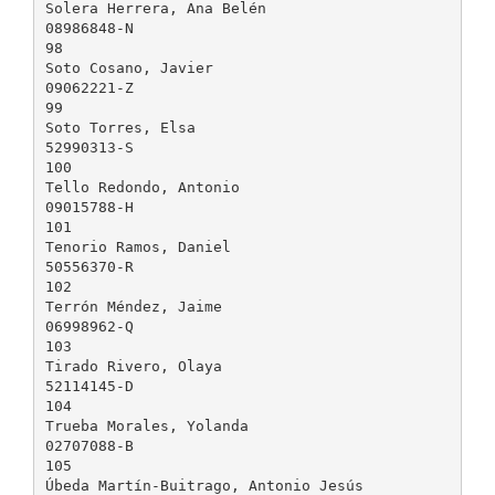
Solera Herrera, Ana Belén
08986848-N
98
Soto Cosano, Javier
09062221-Z
99
Soto Torres, Elsa
52990313-S
100
Tello Redondo, Antonio
09015788-H
101
Tenorio Ramos, Daniel
50556370-R
102
Terrón Méndez, Jaime
06998962-Q
103
Tirado Rivero, Olaya
52114145-D
104
Trueba Morales, Yolanda
02707088-B
105
Úbeda Martín-Buitrago, Antonio Jesús