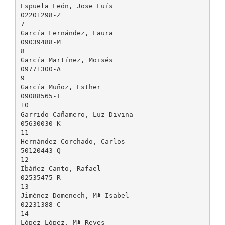
Espuela León, Jose Luís
02201298-Z
7
García Fernández, Laura
09039488-M
8
García Martínez, Moisés
09771300-A
9
García Muñoz, Esther
09088565-T
10
Garrido Cañamero, Luz Divina
05630030-K
11
Hernández Corchado, Carlos
50120443-Q
12
Ibáñez Canto, Rafael
02535475-R
13
Jiménez Domenech, Mª Isabel
02231388-C
14
López López, Mª Reyes