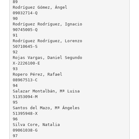
89
Rodríguez Gómez, Ángel
09032714-Q
90
Rodríguez Rodríguez, Ignacio
90745005-Q
91
Rodríguez Rodríguez, Lorenzo
50710645-S
92
Rojas Vargas, Daniel Segundo
X-2226100-E
93
Ropero Pérez, Rafael
08967513-C
94
Salazar Montalbán, Mª Luisa
51353094-M
95
Santos del Mazo, Mª Ángeles
51395948-X
96
Silva Core, Natalia
09061038-G
97