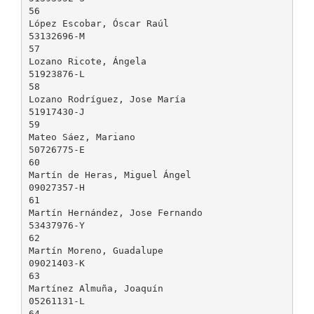
56
López Escobar, Óscar Raúl
53132696-M
57
Lozano Ricote, Ángela
51923876-L
58
Lozano Rodríguez, Jose María
51917430-J
59
Mateo Sáez, Mariano
50726775-E
60
Martín de Heras, Miguel Ángel
09027357-H
61
Martín Hernández, Jose Fernando
53437976-Y
62
Martín Moreno, Guadalupe
09021403-K
63
Martínez Almuña, Joaquín
05261131-L
64