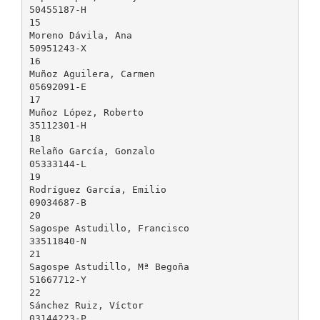
50455187-H
15
Moreno Dávila, Ana
50951243-X
16
Muñoz Aguilera, Carmen
05692091-E
17
Muñoz López, Roberto
35112301-H
18
Relaño García, Gonzalo
05333144-L
19
Rodríguez García, Emilio
09034687-B
20
Sagospe Astudillo, Francisco
33511840-N
21
Sagospe Astudillo, Mª Begoña
51667712-Y
22
Sánchez Ruiz, Víctor
03144223-P