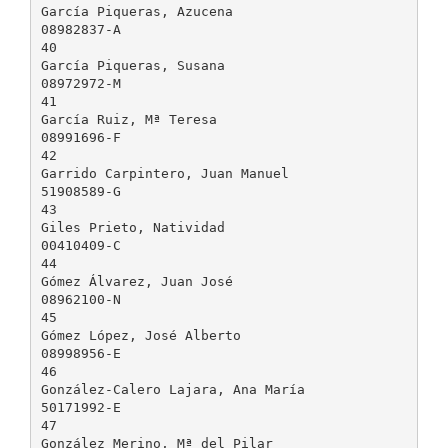
García Piqueras, Azucena
08982837-A
40
García Piqueras, Susana
08972972-M
41
García Ruiz, Mª Teresa
08991696-F
42
Garrido Carpintero, Juan Manuel
51908589-G
43
Giles Prieto, Natividad
00410409-C
44
Gómez Álvarez, Juan José
08962100-N
45
Gómez López, José Alberto
08998956-E
46
González-Calero Lajara, Ana María
50171992-E
47
González Merino, Mª del Pilar