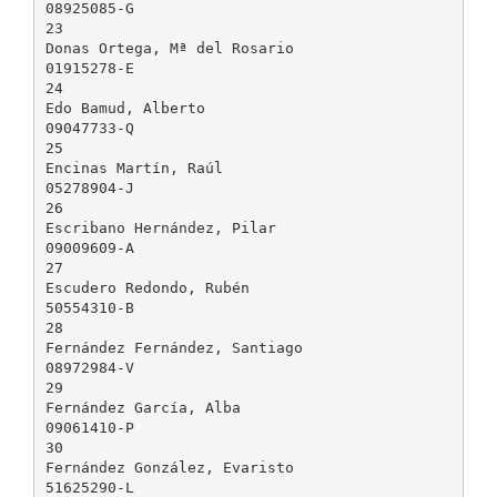
08925085-G
23
Donas Ortega, Mª del Rosario
01915278-E
24
Edo Bamud, Alberto
09047733-Q
25
Encinas Martín, Raúl
05278904-J
26
Escribano Hernández, Pilar
09009609-A
27
Escudero Redondo, Rubén
50554310-B
28
Fernández Fernández, Santiago
08972984-V
29
Fernández García, Alba
09061410-P
30
Fernández González, Evaristo
51625290-L