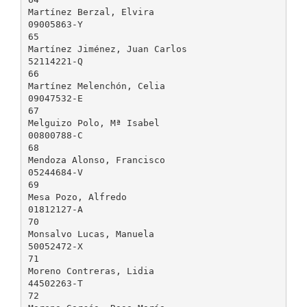
Martínez Berzal, Elvira
09005863-Y
65
Martínez Jiménez, Juan Carlos
52114221-Q
66
Martínez Melenchón, Celia
09047532-E
67
Melguizo Polo, Mª Isabel
00800788-C
68
Mendoza Alonso, Francisco
05244684-V
69
Mesa Pozo, Alfredo
01812127-A
70
Monsalvo Lucas, Manuela
50052472-X
71
Moreno Contreras, Lidia
44502263-T
72