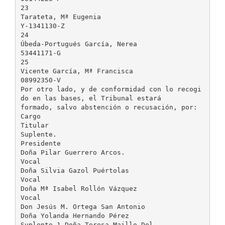
23
Tarateta, Mª Eugenia
Y-1341130-Z
24
Úbeda-Portugués García, Nerea
53441171-G
25
Vicente García, Mª Francisca
08992350-V
Por otro lado, y de conformidad con lo recogi
do en las bases, el Tribunal estará
formado, salvo abstención o recusación, por:
Cargo
Titular
Suplente.
Presidente
Doña Pilar Guerrero Arcos.
Vocal
Doña Silvia Gazol Puértolas
Vocal
Doña Mª Isabel Rollón Vázquez
Vocal
Don Jesús M. Ortega San Antonio
Doña Yolanda Hernando Pérez
Suplente 1 Doña Teresa Maillo Del