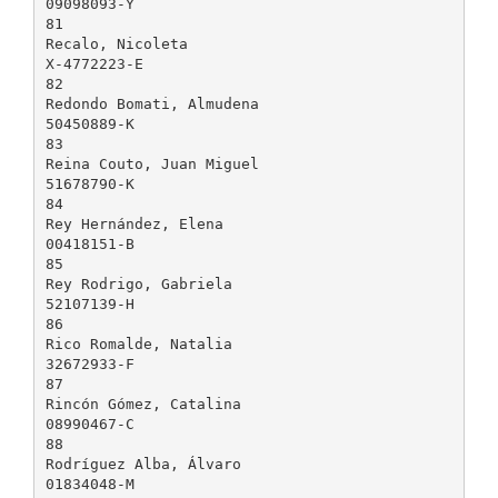
09098093-Y
81
Recalo, Nicoleta
X-4772223-E
82
Redondo Bomati, Almudena
50450889-K
83
Reina Couto, Juan Miguel
51678790-K
84
Rey Hernández, Elena
00418151-B
85
Rey Rodrigo, Gabriela
52107139-H
86
Rico Romalde, Natalia
32672933-F
87
Rincón Gómez, Catalina
08990467-C
88
Rodríguez Alba, Álvaro
01834048-M