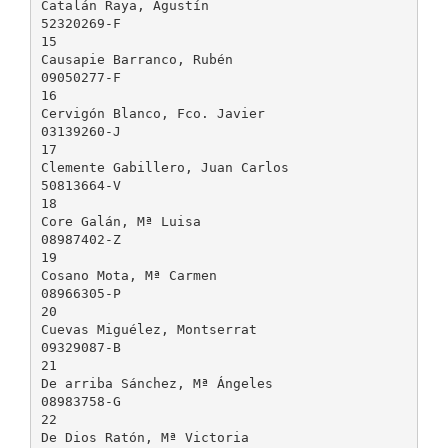
Catalán Raya, Agustín
52320269-F
15
Causapie Barranco, Rubén
09050277-F
16
Cervigón Blanco, Fco. Javier
03139260-J
17
Clemente Gabillero, Juan Carlos
50813664-V
18
Core Galán, Mª Luisa
08987402-Z
19
Cosano Mota, Mª Carmen
08966305-P
20
Cuevas Miguélez, Montserrat
09329087-B
21
De arriba Sánchez, Mª Ángeles
08983758-G
22
De Dios Ratón, Mª Victoria