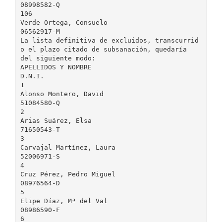
08998582-Q
106
Verde Ortega, Consuelo
06562917-M
La lista definitiva de excluidos, transcurrid
o el plazo citado de subsanación, quedaría
del siguiente modo:
APELLIDOS Y NOMBRE
D.N.I.
1
Alonso Montero, David
51084580-Q
2
Arias Suárez, Elsa
71650543-T
3
Carvajal Martínez, Laura
52006971-S
4
Cruz Pérez, Pedro Miguel
08976564-D
5
Elipe Díaz, Mª del Val
08986590-F
6