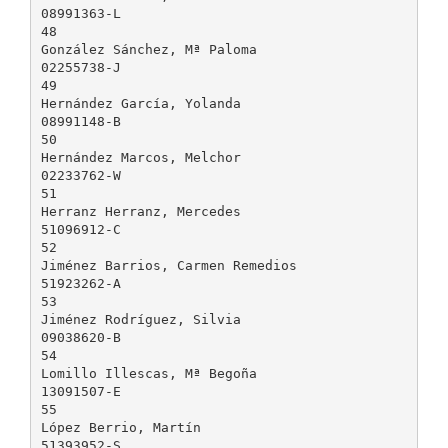
08991363-L
48
González Sánchez, Mª Paloma
02255738-J
49
Hernández García, Yolanda
08991148-B
50
Hernández Marcos, Melchor
02233762-W
51
Herranz Herranz, Mercedes
51096912-C
52
Jiménez Barrios, Carmen Remedios
51923262-A
53
Jiménez Rodríguez, Silvia
09038620-B
54
Lomillo Illescas, Mª Begoña
13091507-E
55
López Berrio, Martín
51393952-S