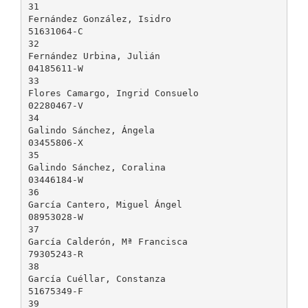
31
Fernández González, Isidro
51631064-C
32
Fernández Urbina, Julián
04185611-W
33
Flores Camargo, Ingrid Consuelo
02280467-V
34
Galindo Sánchez, Ángela
03455806-X
35
Galindo Sánchez, Coralina
03446184-W
36
García Cantero, Miguel Ángel
08953028-W
37
García Calderón, Mª Francisca
79305243-R
38
García Cuéllar, Constanza
51675349-F
39