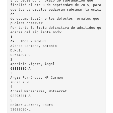
y concediendo un plazo de subsanación que
finalizó el día 8 de septiembre de 2015, para
que los candidatos pudieran subsanar la omisi
ón
de documentación o los defectos formales que
pudiera observar.
Por tanto la lista definitiva de admitidos qu
edaría del siguiente modo:
1
APELLIDOS Y NOMBRE
Alonso Santana, Antonio
D.N.I.
02674897-C
2
Aparicio Vigara, Ángel
03111386-A
3
Argiz Fernández, Mª Carmen
76623575-H
4
Arreal Manzanares, Motserrat
02205841-A
5
Belmar Juaranz, Laura
53038686-L