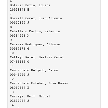
6
Bolívar Botia, Eduina
26018841-E
7
Borrell Gómez, Juan Antonio
00669359-J
8
Caballero Martín, Valentín
06534563-X
9
Cáceres Rodríguez, Alfonso
50087173-G
10
Callejo Pérez, Beatriz Coral
07483135-Q
11
Cambronero Delgado, Aarón
09045200-J
12
Carpintero Esteban, Jose Ramón
08982664-Z
13
Carvajal Boix, Miguel
01807284-J
14