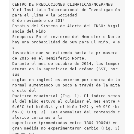
CENTRO DE PREDICCIONES CLIMATICAS/NCEP/NWS
Y el Instituto Internacional de Investigación
para el Clima y la Sociedad
6 de noviembre de 2014
Estatus del Sistema de Alerta del ENSO: Vigil
ancia del Niño
Sinopsis: En el invierno del Hemisferio Norte
hay una probabilidad de 58% para El Niño, y e
s
favorable que se extienda hasta la primavera
de 2015 en el Hemisferio Norte.
Durante el mes de octubre de 2014, las temper
aturas en la superficie del océano (SST, por
sus
siglas en ingles) estuvieron por encima de lo
normal aumentando un poco a través de la mita
d este del
Pacífico ecuatorial (Fig. 1). El índice seman
al del Niño estuvo al culminar el mes entre +
0.6°C (el Niño3.4 y el Niño-1+2) y +0.9°C (Ni
ño-3) (Fig. 2). Las anomalías del contenido c
alórico cercanas a la
superficie (promediadas entre 180º-100ºW) en
gran medida no experimentaron cambio (Fig. 3)
aunque se