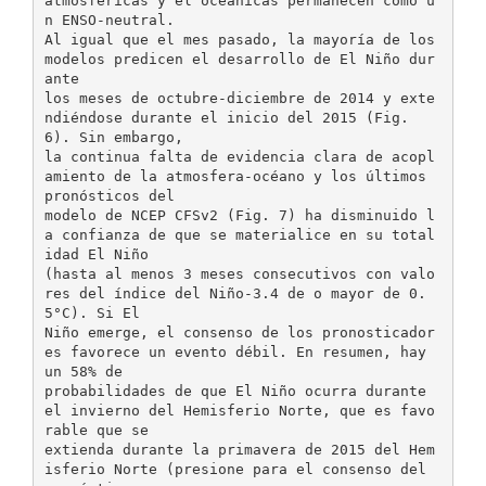
atmosféricas y el oceánicas permanecen como u
n ENSO-neutral.
Al igual que el mes pasado, la mayoría de los
modelos predicen el desarrollo de El Niño dur
ante
los meses de octubre-diciembre de 2014 y exte
ndiéndose durante el inicio del 2015 (Fig.
6). Sin embargo,
la continua falta de evidencia clara de acopl
amiento de la atmosfera-océano y los últimos
pronósticos del
modelo de NCEP CFSv2 (Fig. 7) ha disminuido l
a confianza de que se materialice en su total
idad El Niño
(hasta al menos 3 meses consecutivos con valo
res del índice del Niño-3.4 de o mayor de 0.
5°C). Si El
Niño emerge, el consenso de los pronosticador
es favorece un evento débil. En resumen, hay
un 58% de
probabilidades de que El Niño ocurra durante
el invierno del Hemisferio Norte, que es favo
rable que se
extienda durante la primavera de 2015 del Hem
isferio Norte (presione para el consenso del