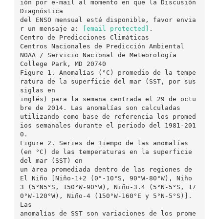
ión por e-mail al momento en que la Discusión
Diagnóstica
del ENSO mensual esté disponible, favor envia
r un mensaje a:
[email protected]
.
Centro de Predicciones Climáticas
Centros Nacionales de Predicción Ambiental
NOAA / Servicio Nacional de Meteorología
College Park, MD 20740
Figure 1. Anomalías (°C) promedio de la tempe
ratura de la superficie del mar (SST, por sus
siglas en
inglés) para la semana centrada el 29 de octu
bre de 2014. Las anomalías son calculadas
utilizando como base de referencia los promed
ios semanales durante el periodo del 1981-201
0.
Figure 2. Series de Tiempo de las anomalías
(en °C) de las temperaturas en la superficie
del mar (SST) en
un área promediada dentro de las regiones de
El Niño [Niño-1+2 (0°-10°S, 90°W-80°W), Niño
3 (5°N5°S, 150°W-90°W), Niño-3.4 (5°N-5°S, 17
0°W-120°W), Niño-4 (150°W-160°E y 5°N-5°S)].
Las
anomalías de SST son variaciones de los prome