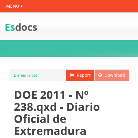
Es
docs
Report
Download
Bienes raíces
DOE 2011 - Nº
238.qxd - Diario
Oficial de
Extremadura