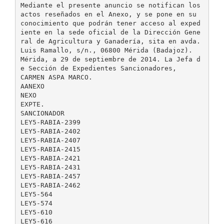
Mediante el presente anuncio se notifican los
actos reseñados en el Anexo, y se pone en su
conocimiento que podrán tener acceso al exped
iente en la sede oficial de la Dirección Gene
ral de Agricultura y Ganadería, sita en avda.
Luis Ramallo, s/n., 06800 Mérida (Badajoz).
Mérida, a 29 de septiembre de 2014. La Jefa d
e Sección de Expedientes Sancionadores,
CARMEN ASPA MARCO.
AANEXO
NEXO
EXPTE.
SANCIONADOR
LEY5-RABIA-2399
LEY5-RABIA-2402
LEY5-RABIA-2407
LEY5-RABIA-2415
LEY5-RABIA-2421
LEY5-RABIA-2431
LEY5-RABIA-2457
LEY5-RABIA-2462
LEY5-564
LEY5-574
LEY5-610
LEY5-616