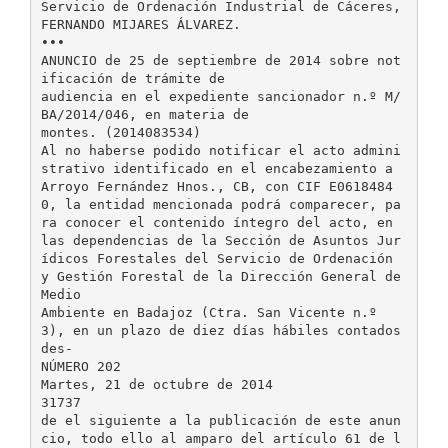
Servicio de Ordenación Industrial de Cáceres,
FERNANDO MIJARES ÁLVAREZ.
•••
ANUNCIO de 25 de septiembre de 2014 sobre not
ificación de trámite de
audiencia en el expediente sancionador n.º M/
BA/2014/046, en materia de
montes. (2014083534)
Al no haberse podido notificar el acto admini
strativo identificado en el encabezamiento a
Arroyo Fernández Hnos., CB, con CIF E0618484
0, la entidad mencionada podrá comparecer, pa
ra conocer el contenido íntegro del acto, en
las dependencias de la Sección de Asuntos Jur
ídicos Forestales del Servicio de Ordenación
y Gestión Forestal de la Dirección General de
Medio
Ambiente en Badajoz (Ctra. San Vicente n.º
3), en un plazo de diez días hábiles contados
des-
NÚMERO 202
Martes, 21 de octubre de 2014
31737
de el siguiente a la publicación de este anun
cio, todo ello al amparo del artículo 61 de l