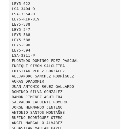
LEY5-622
LSA-3404-O
LSA-3354-O
LEY5-RIP-819
LEY5-538
LEY5-547
LEY5-568
LEY5-588
LEY5-590
LEY5-594
LSA-3311-P
FLORINDO DOMINGO FDEZ PASCUAL
ENRIQUE SIMÓN SALGUEIRA
CRISTIAN PÉREZ GONZÁLEZ
ALEJANDRO SANCHEZ RODRÍGUEZ
AURAS DRAGOMIR
JUAN ANTONIO RGUEZ GALLARDO
DOMINGO SILVA GONZALEZ
RAMON JIMÉNEZ AGUILERA
SALVADOR LAFUENTE ROMERO
JORGE HERNANDO CENTENO
ANTONIO SANTOS MONTAÑES
RUFINO RODRÍGUEZ OTERO
ANGEL MARGALLO ALVAREZ
SEBASTIÁN MARIAN PAVEL