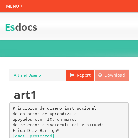
Es
docs
Report
Download
Art and Diseño
art1
Principios de diseño instruccional
de entornos de aprendizaje
apoyados con TIC: un marco
de referencia sociocultural y situado1
[email protected]