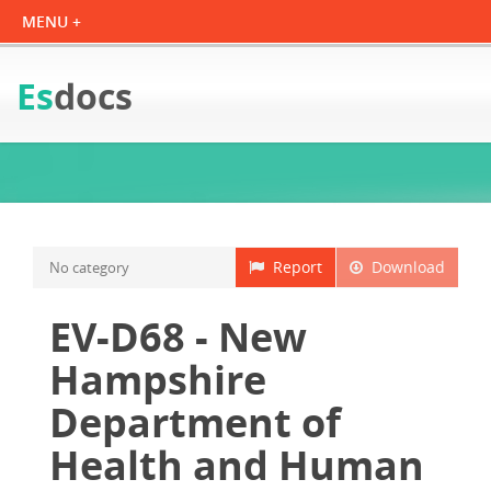
Es
docs
Report
Download
No category
EV-D68 - New
Hampshire
Department of
Health and Human