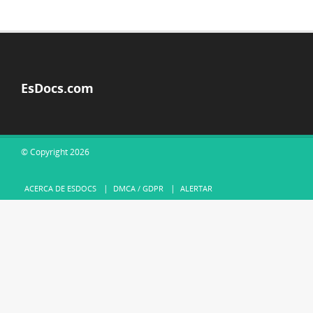
EsDocs.com
© Copyright 2026
ACERCA DE ESDOCS
DMCA / GDPR
ALERTAR