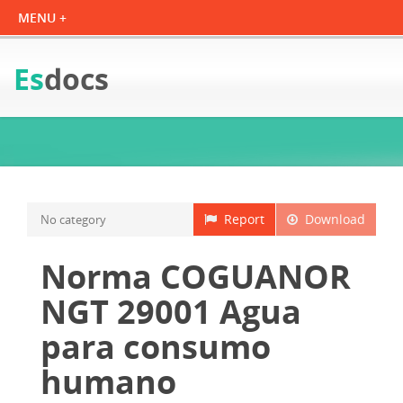
Es
docs
Report
Download
No category
Norma COGUANOR
NGT 29001 Agua
para consumo
humano