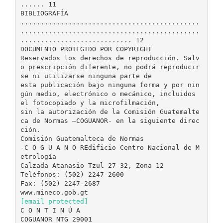
...... 11
BIBLIOGRAFÍA
.............................................
.............................................
............................ 12
DOCUMENTO PROTEGIDO POR COPYRIGHT
Reservados los derechos de reproducción. Salv
o prescripción diferente, no podrá reproducir
se ni utilizarse ninguna parte de
esta publicación bajo ninguna forma y por nin
gún medio, electrónico o mecánico, incluidos
el fotocopiado y la microfilmación,
sin la autorización de la Comisión Guatemalte
ca de Normas –COGUANOR- en la siguiente direc
ción.
Comisión Guatemalteca de Normas
-C O G U A N O REdificio Centro Nacional de M
etrología
Calzada Atanasio Tzul 27-32, Zona 12
Teléfonos: (502) 2247-2600
Fax: (502) 2247-2687
[email protected]