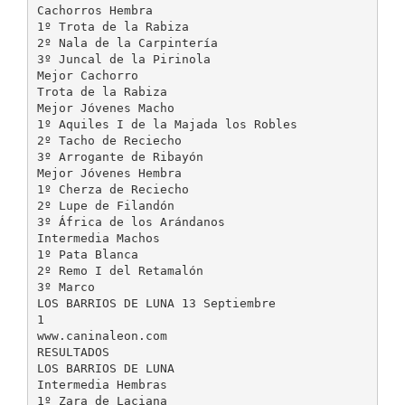
Cachorros Hembra
1º Trota de la Rabiza
2º Nala de la Carpintería
3º Juncal de la Pirinola
Mejor Cachorro
Trota de la Rabiza
Mejor Jóvenes Macho
1º Aquiles I de la Majada los Robles
2º Tacho de Reciecho
3º Arrogante de Ribayón
Mejor Jóvenes Hembra
1º Cherza de Reciecho
2º Lupe de Filandón
3º África de los Arándanos
Intermedia Machos
1º Pata Blanca
2º Remo I del Retamalón
3º Marco
LOS BARRIOS DE LUNA 13 Septiembre
1
www.caninaleon.com
RESULTADOS
LOS BARRIOS DE LUNA
Intermedia Hembras
1º Zara de Laciana