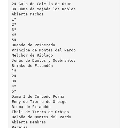
2º Gala de Calella de Otur
3º Dama de Majada los Robles
Abierta Machos
1º
2º
3º
4º
5º
Duende de Priherada
Príncipe de Montes del Pardo
Melchor de Riolago
Jonás de Duelos y Quebrantos
Brinko de Filandón
1º
2º
3º
4º
5º
Dama I de Curueño Porma
Enny de Tierra de Órbigo
Bruma de Filandón
Éboli de Tierra de Órbigo
Boloña de Montes del Pardo
Abierta Hembras
Parejas