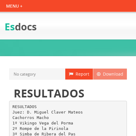
Es
docs
Report
Download
No category
RESULTADOS
RESULTADOS
Juez: D. Miguel Claver Mateos
Cachorros Macho
1º Vikingo Vega del Porma
2º Rompe de la Pirinola
3º Simba de Ribera del Pas